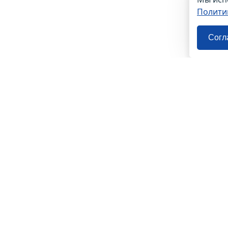
Полити
Согл
О нас
О компании
Контакты
Помощь
Политика конфиденциальности
Пользовательское соглашение
© 2012 — 2026, Biletyplus, ООО «Инновэй