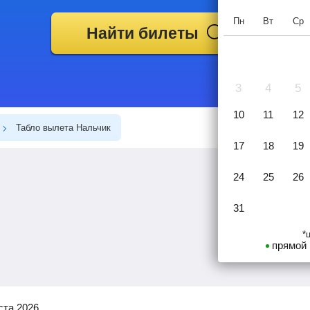
Пн
Вт
Ср
Найти билеты
3
4
5
10
11
12
Табло вылета Нальчик
17
18
19
24
25
26
31
*
прямой 
уста 2026