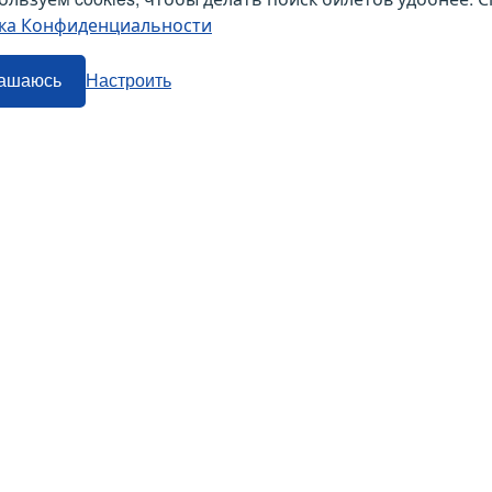
ка Конфиденциальности
ашаюсь
Настроить
Наши сервисы
Авиабилеты
Маршрутки
Ж/Д Билеты
Попутки
Электрички
Автобусы
тив Трэвел Текнолоджиз». Все права защищены. Покупка авиабилетов осущест