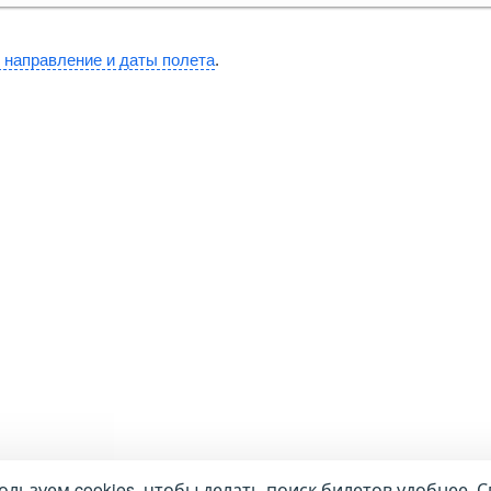
 направление и даты полета
.
льзуем cookies, чтобы делать поиск билетов удобнее. С