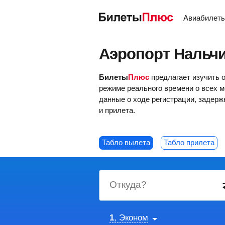
Авиабилет
Аэропорт Нальчи
Билеты
Плюс
предлагает изучить 
режиме реального времени о всех м
данные о ходе регистрации, задер
и прилета.
Табло вылета
Табло прилета
Откуда?
1
, Эконом