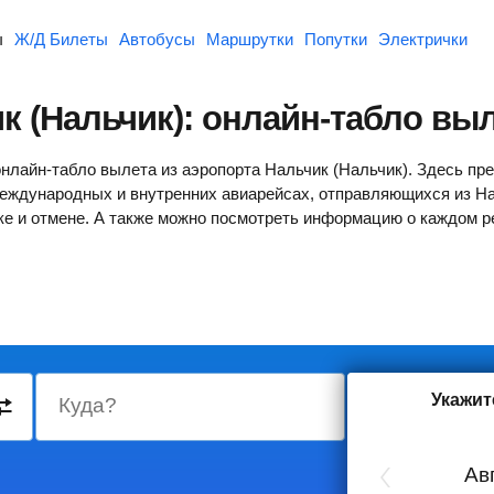
ы
Ж/Д Билеты
Автобусы
Маршрутки
Попутки
Электрички
к (Нальчик): онлайн-табло вы
онлайн-табло вылета из аэропорта Нальчик (Нальчик). Здесь п
еждународных и внутренних авиарейсах, отправляющихся из Нал
жке и отмене. А также можно посмотреть информацию о каждом 
Укажит
Куда?
Туда
Ав