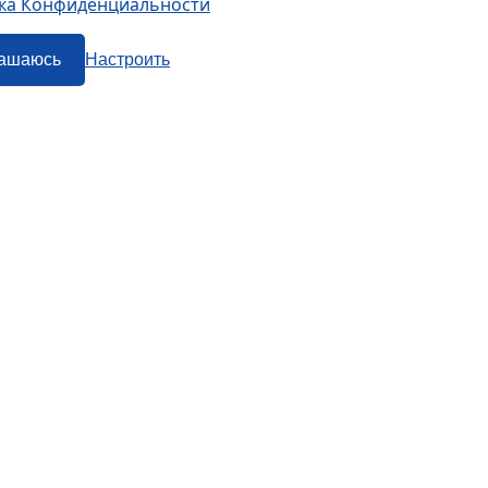
ка Конфиденциальности
ашаюсь
Настроить
Наши сервисы
Авиабилеты
Маршрутки
Ж/Д Билеты
Попутки
Электрички
Автобусы
тив Трэвел Текнолоджиз». Все права защищены. Покупка авиабилетов осущест
ветственности за любые платежные операции, совершаемые на этих сайтах. К