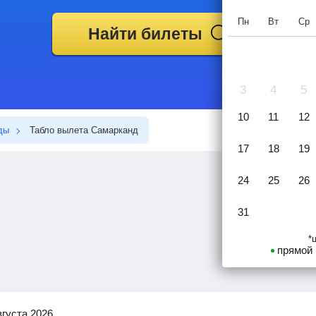
Пн
Вт
Ср
Найти билеты
3
4
5
10
11
12
ды
Табло вылета Самарканд
17
18
19
24
25
26
31
*
прямой 
августа 2026