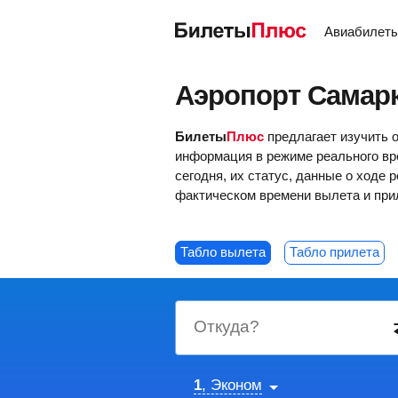
Авиабилет
Аэропорт Самарк
Билеты
Плюс
предлагает изучить 
информация в режиме реального вр
сегодня, их статус, данные о ходе
фактическом времени вылета и при
Табло вылета
Табло прилета
Откуда?
1
, Эконом