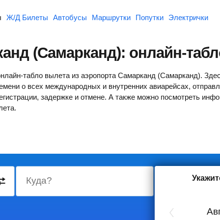
ы
Ж/Д Билеты
Автобусы
Маршрутки
Попутки
Электрички
анд (Самарканд): онлайн-таб
онлайн-табло вылета из аэропорта Самарканд (Самарканд). Зде
емени о всех международных и внутренних авиарейсах, отправ
 регистрации, задержке и отмене. А также можно посмотреть инф
лета.
Укажит
Куда?
Туда
Ав