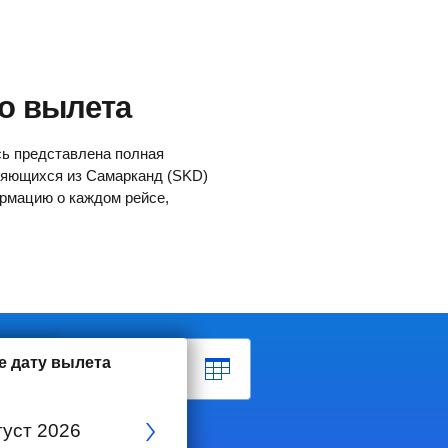
ло вылета
сь представлена полная
ляющихся из Самарканд (SKD)
ормацию о каждом рейсе,
е дату вылета
Обратно?
густ
2026