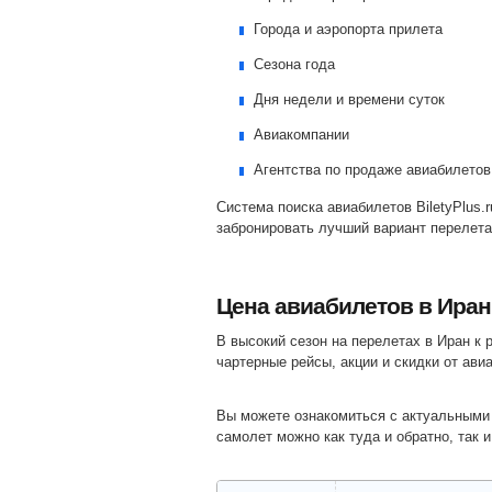
Города и аэропорта прилета
Сезона года
Дня недели и времени суток
Авиакомпании
Агентства по продаже авиабилетов
Система поиска авиабилетов BiletyPlus.
забронировать лучший вариант перелета
Цена авиабилетов в Иран
В высокий сезон на перелетах в Иран к регулярным рейсам, билеты на которые всегда есть в наличии, так же добавляются специальные тарифы,
чартерные рейсы, акции и скидки от ави
Вы можете ознакомиться с актуальными 
самолет можно как туда и обратно, так и