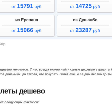
15791
14725
от
руб
от
руб
из Еревана
из Душанбе
15066
23287
от
руб
от
руб
ону.
ов динамика цен такова, что покупать билет лучше за два месяца до вы
илеты дешево
т от следующих факторов: