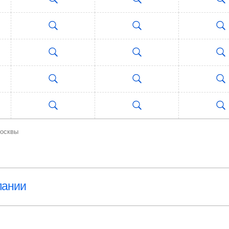
Москвы
пании