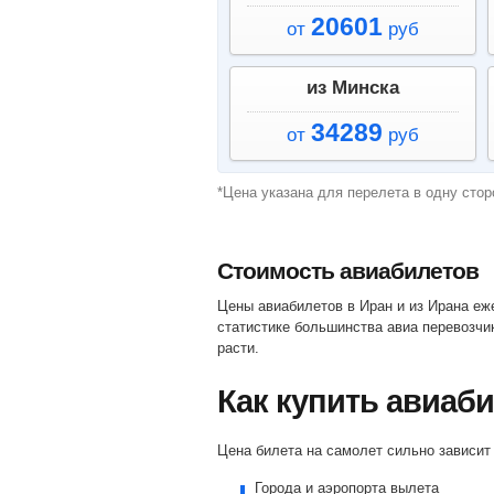
20601
от
руб
из Минска
34289
от
руб
*Цена указана для перелета в одну стор
Стоимость авиабилетов
Цены авиабилетов в Иран и из Ирана ежедневно меняются. У нас всегда можно найти самые дешевые варианты билетов эконом и бизнес-класса. По
статистике большинства авиа перевозчик
расти.
Как купить авиаб
Цена билета на самолет сильно зависи
Города и аэропорта вылета