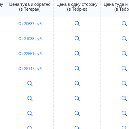
ну
Цена туда и обратно
Цена в одну сторону
Цена туда и
(в Тегеран)
(в Тебриз)
(в Тебр
От
20637
руб
От
21038
руб
От
22551
руб
От
28147
руб