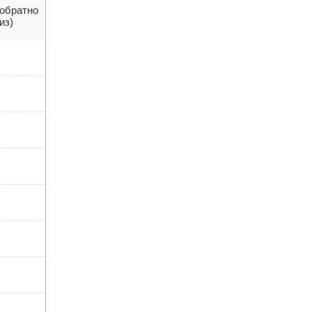
 обратно
из)