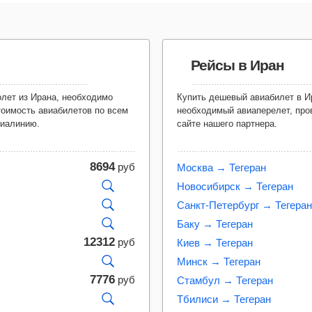
Рейсы в Иран
Купить дешевый авиабилет в Иран очень просто, нужно выбрать
тоимость авиабилетов по всем
необходимый авиаперелет, про
виалинию.
сайте нашего партнера.
8694
руб
Москва → Тегеран
Новосибирск → Тегеран
Санкт-Петербург → Тегеран
Баку → Тегеран
12312
руб
Киев → Тегеран
Минск → Тегеран
7776
руб
Стамбул → Тегеран
Тбилиси → Тегеран