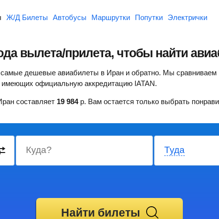
ы
Ж/Д Билеты
Автобусы
Маршрутки
Попутки
Электрички
ода вылета/прилета, чтобы найти
авиа
ть самые дешевые авиабилеты в Иран и обратно.
Мы сравниваем 
в, имеющих официальную аккредитацию IATAN.
Иран составляет
19 984
р.
Вам остается только выбрать понрави
Куда?
Туда
Найти билеты