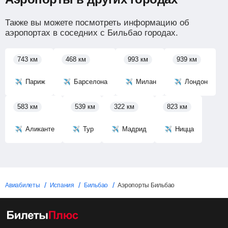
Также вы можете посмотреть информацию об
аэропортах в соседних с Бильбао городах.
743 км
468 км
993 км
939 км
Париж
Барселона
Милан
Лондон
583 км
539 км
322 км
823 км
Аликанте
Тур
Мадрид
Ницца
Авиабилеты
Испания
Бильбао
Аэропорты Бильбао