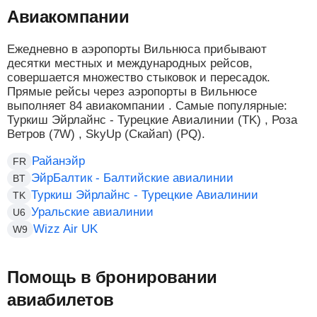
Авиакомпании
Ежедневно в аэропорты Вильнюса прибывают
десятки местных и международных рейсов,
совершается множество стыковок и пересадок.
Прямые рейсы через аэропорты в Вильнюсе
выполняет 84 авиакомпании . Самые популярные:
Туркиш Эйрлайнс - Турецкие Авиалинии (TK) , Роза
Ветров (7W) , SkyUp (Скайап) (PQ).
Райанэйр
FR
ЭйрБалтик - Балтийские авиалинии
BT
Туркиш Эйрлайнс - Турецкие Авиалинии
TK
Уральские авиалинии
U6
Wizz Air UK
W9
Помощь в бронировании
авиабилетов