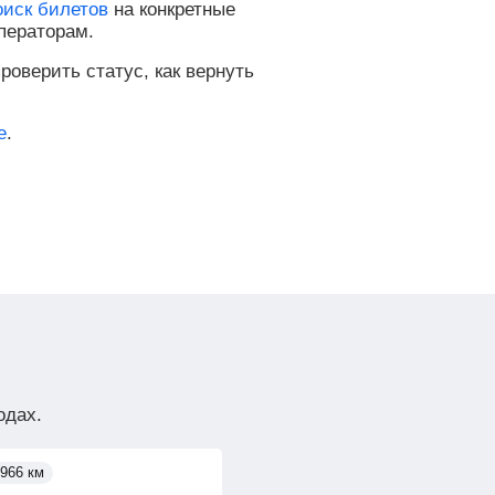
оиск билетов
на конкретные
ператорам.
роверить статус, как вернуть
е
.
одах.
966 км