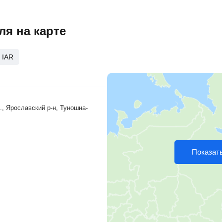
я на карте
·
IAR
., Ярославский р-н, Туношна-
Показать