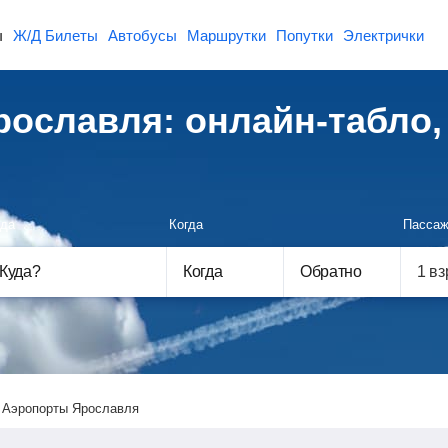
ы
Ж/Д Билеты
Автобусы
Маршрутки
Попутки
Электрички
ославля: онлайн-табло, 
да
Когда
Пассаж
Куда
?
Когда
Обратно
Аэропорты Ярославля