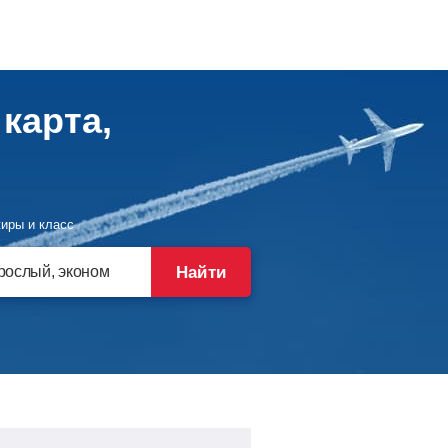
карта,
иры и класс
Найти