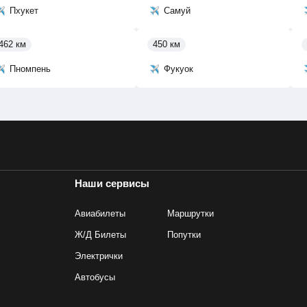
Пхукет
Самуй
462 км
450 км
Пномпень
Фукуок
Наши сервисы
Авиабилеты
Маршрутки
Ж/Д Билеты
Попутки
Электрички
Автобусы