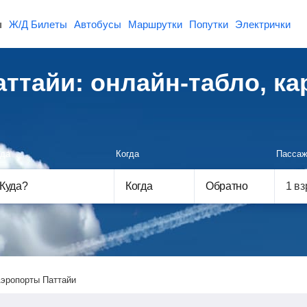
ы
Ж/Д Билеты
Автобусы
Маршрутки
Попутки
Электрички
ттайи: онлайн-табло, ка
да
Когда
Пассаж
Куда
?
Когда
Обратно
эропорты Паттайи