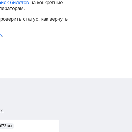
оиск билетов
на конкретные
ператорам.
роверить статус, как вернуть
е
.
х.
673 км