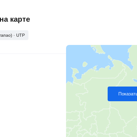
на карте
тапао)
·
UTP
Показать