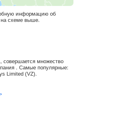
дробную информацию об
 на схеме выше.
, совершается множество
мпания . Самые популярные:
s Limited (VZ).
ь