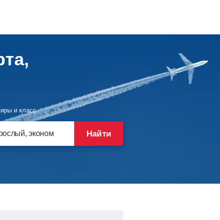
рта,
иры и класс
Найти