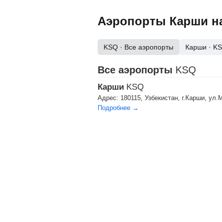
Аэропорты Карши на
KSQ
· Все аэропорты
Карши
·
K
Все аэропорты
KSQ
Карши
KSQ
Адрес:
180115, Узбекистан, г.Карши, ул.
Подробнее →