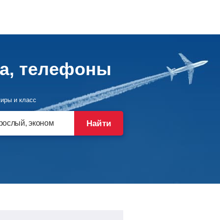
та, телефоны
иры и класс
Найти