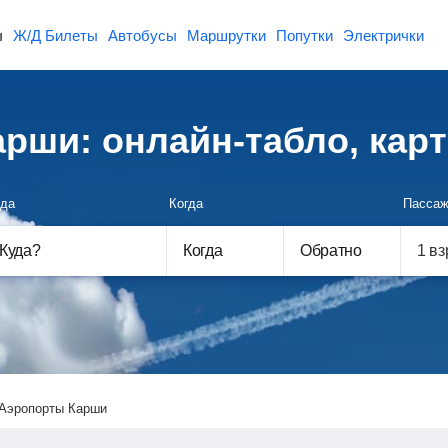
ы
Ж/Д Билеты
Автобусы
Маршрутки
Попутки
Электрички
рши: онлайн-табло, кар
да
Когда
Пассаж
Куда
?
Когда
Обратно
Аэропорты Карши