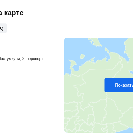
 карте
SQ
Махтумкули, 3, аэропорт
Показать