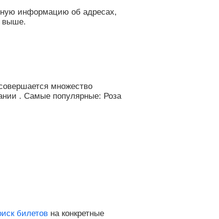
обную информацию об адресах,
е выше.
 совершается множество
ании . Самые популярные: Роза
оиск билетов
на конкретные