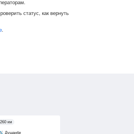
ператорам.
роверить статус, как вернуть
е
.
260 км
Душанбе