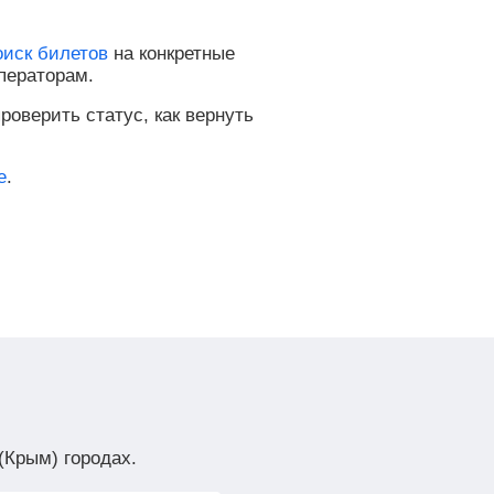
оиск билетов
на конкретные
ператорам.
роверить статус, как вернуть
е
.
(Крым) городах.