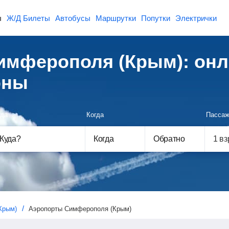
ы
Ж/Д Билеты
Автобусы
Маршрутки
Попутки
Электрички
мферополя (Крым): онл
оны
да
Когда
Пассаж
Куда
?
Когда
Обратно
Крым)
Аэропорты Симферополя (Крым)