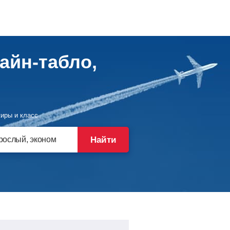
айн-табло,
иры и класс
Найти