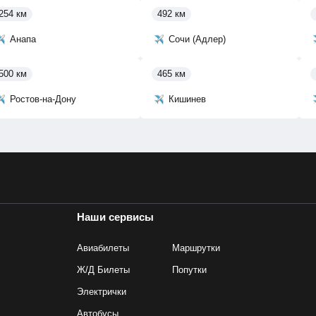
254 км
492 км
Анапа
Сочи (Адлер)
500 км
465 км
Ростов-на-Дону
Кишинев
Наши сервисы
Авиабилеты
Маршрутки
Ж/Д Билеты
Попутки
Электрички
Автобусы