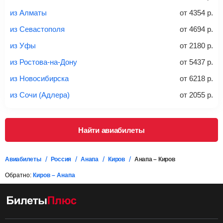
из Алматы
от
4354
р.
*При необходимости багаж оплачивается отдельно при
из Севастополя
от
4694
р.
регистрации на рейс, в среднем
50 Euro
за место. Как
правило, сразу купить билет с багажом дешевле, чем
из Уфы
от
2180
р.
дополнительно оплачивать его в аэропорту.
из Ростова-на-Дону
от
5437
р.
Важно:
При покупке билета рекомендуем внимательно
проверять на официальном сайте продавца, включен ли
из Новосибирска
от
6218
р.
багаж в стоимость.
из Сочи (Адлера)
от
2055
р.
Подробная информация о перевозке багажа и его габаритах
Найти авиабилеты
Авиабилеты
Россия
Анапа
Киров
Анапа – Киров
Обратно:
Киров – Анапа