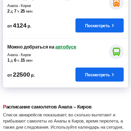
Анапа
-
Киров
2
7
25
д
ч
мин
4124
Посмотреть
от
р.
Можно добраться
на
автобусе
Анапа
-
Киров
1
6
15
д
ч
мин
22500
Посмотреть
от
р.
Расписание самолетов Анапа – Киров
Список авиарейсов показывает, во сколько вылетают и
прибывают самолеты из Анапы в Киров, время перелета, а
также дни следования. Используйте календарь на сегодня,