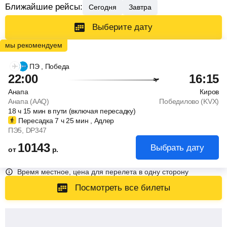
Ближайшие рейсы:
Сегодня
Завтра
Выберите дату
ПЭ
, Победа
22:00
16:15
Анапа
Киров
Анапа (AAQ)
Победилово (KVX)
18
ч
15
мин
в пути (включая пересадку)
Пересадка 7
ч
25
мин
, Адлер
ПЭ5
, DP347
10143
Выбрать дату
от
р.
Время местное, цена для перелета в одну сторону
Посмотреть все билеты