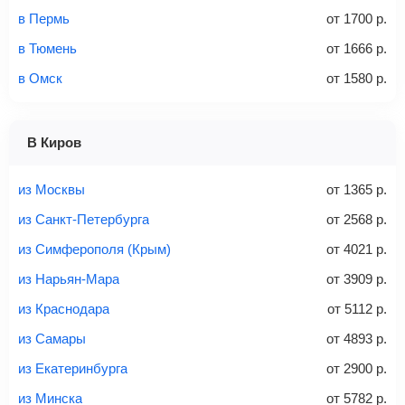
в Пермь
от
1700
р.
Количество багажа
в Тюмень
от
1666
р.
в Омск
от
1580
р.
1 место
2 места
3 места
В Киров
Найти билеты с багажом
из Москвы
от
1365
р.
из Санкт-Петербурга
от
2568
р.
из Симферополя (Крым)
от
4021
р.
Вес багажа
из Нарьян-Мара
от
3909
р.
из Краснодара
от
5112
р.
из Самары
от
4893
р.
20-23 кг
30 кг
40 кг
из Екатеринбурга
от
2900
р.
Найти билеты с багажом
из Минска
от
5782
р.