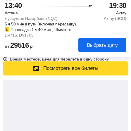
13:40
19:30
Астана
Актау
Нурсултан Назарбаев (NQZ)
Актау (SCO)
5
ч
50
мин
в пути (включая пересадку)
Пересадка 1
ч
40
мин
, Шымкент
DV716
, DV1709
29516
Выбрать дату
от
р.
Время местное, цена для перелета в одну сторону
Посмотреть все билеты