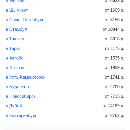
в Москву
от
6633
р.
способов: через интернет-банк, банковской картой,
электронными деньгами или наличными в салонах
в Шымкент
от
1609
р.
связи «Связной» или «Евросеть».
в Санкт-Петербург
от
8156
р.
Это все
— после оплаты в течение 10 минут к вам на
email придет электронный билет с данными о вашем
в Стамбул
от
10844
р.
перелете. Его нужно распечатать и взять с собой в
в Ташкент
от
8918
р.
аэропорт. Для посадки потребуется только паспорт.
Багаж
— это крупные предметы, сдаваемые в
в Тараз
от
1175
р.
багажное отделение самолета.
Найти билеты
в Актобе
от
1535
р.
не более 23 кг – эконом-класс
в Атырау
от
1999
р.
Стоимость авиабилетов зависит от выбранного тарифа:
в Усть-Каменогорск
от
1741
р.
С багажом
= ручная кладь + багаж
в Будапешт
от
2700
р.
Без багажа
= ручная кладь*
в Новосибирск
от
7715
р.
Количество багажа
в Дубай
от
14189
р.
в Екатеринбург
от
8762
р.