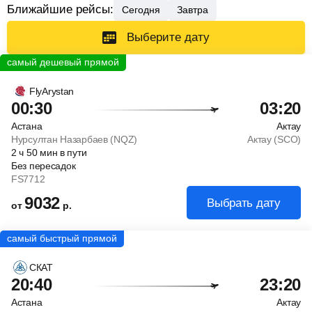
Ближайшие рейсы:
Сегодня
Завтра
Выберите дату
FlyArystan
00:30
03:20
Астана
Актау
Нурсултан Назарбаев (NQZ)
Актау (SCO)
2
ч
50
мин
в пути
Без пересадок
FS7712
9032
Выбрать дату
от
р.
СКАТ
20:40
23:20
Астана
Актау