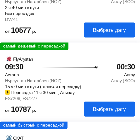
Нурсултан Назарбаев (NQZ)
Актау (SCO)
2
ч
40
мин
в пути
Без пересадок
DV741
10577
Выбрать дату
от
р.
FlyArystan
09:30
00:30
Астана
Актау
Нурсултан Назарбаев (NQZ)
Актау (SCO)
15
ч
0
мин
в пути (включая пересадку)
Пересадка 11
ч
30
мин
, Атырау
FS7208
, FS7277
10787
Выбрать дату
от
р.
СКАТ