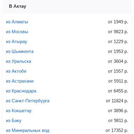
1 место
2 места
3 места
В Актау
Найти билеты с багажом
из Алматы
от
1949
р.
из Москвы
от
9823
р.
из Атырау
от
1229
р.
Вес багажа
из Шымкента
от
1953
р.
из Уральска
от
3604
р.
из Актобе
от
1557
р.
20-23 кг
30 кг
40 кг
из Астрахани
от
5911
р.
Найти билеты с багажом
из Краснодара
от
6455
р.
из Санкт-Петербурга
от
11824
р.
*При необходимости багаж оплачивается отдельно при
из Кокшетау
от
3896
р.
регистрации на рейс, в среднем
50 Euro
за место. Как
правило, сразу купить билет с багажом дешевле, чем
из Баку
от
9811
р.
дополнительно оплачивать его в аэропорту.
из Минеральных вод
от
17352
р.
Важно:
При покупке билета рекомендуем внимательно