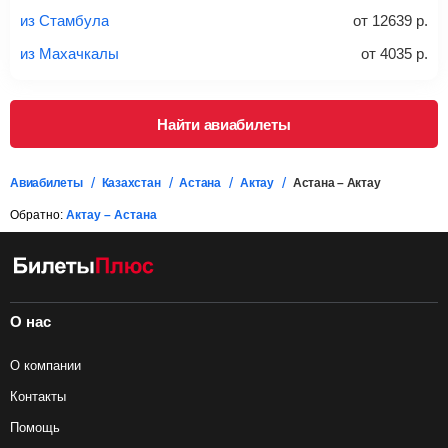
проверять на официальном сайте продавца, включен ли
из Стамбула
от
12639
р.
багаж в стоимость.
из Махачкалы
от
4035
р.
Подробная информация о перевозке багажа и его габаритах
Найти авиабилеты
Авиабилеты
Казахстан
Астана
Актау
Астана – Актау
Обратно:
Актау – Астана
О нас
О компании
Контакты
Помощь