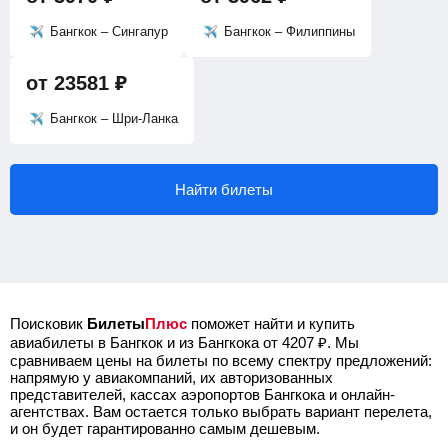
Бангкок – Сингапур
Бангкок – Филиппины
от
23581
₽
Бангкок – Шри-Ланка
Найти билеты
Поисковик
Билеты
Плюс
поможет найти и купить
авиабилеты в Бангкок и из Бангкока от
4207
₽
.
Мы
сравниваем цены на билеты по всему спектру предложений:
напрямую у авиакомпаний, их авторизованных
представителей, кассах аэропортов Бангкока и онлайн-
агентствах. Вам остается только выбрать вариант перелета,
и он будет гарантированно самым дешевым.