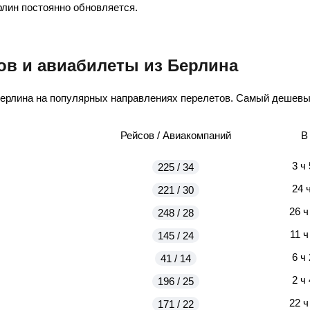
рлин постоянно обновляется.
ов и авиабилеты из Берлина
Берлина на популярных направлениях перелетов. Самый дешевый
Рейсов / Авиакомпаний
В
3 ч
225 / 34
24 
221 / 30
26 ч
248 / 28
11 ч
145 / 24
6 ч
41 / 14
2 ч
196 / 25
22 ч
171 / 22