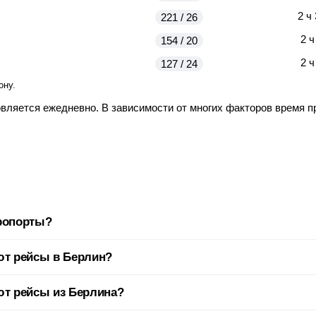
2 ч
221 / 26
2 ч
154 / 20
2 ч
127 / 24
ону.
овляется ежедневно. В зависимости от многих факторов время 
эропорты?
луживается сразу несколькими аэропортами. Во избежание непр
ют рейсы в Берлин?
а отправится ваш рейс.
2 авиакомпаний. Самые популярные: Роза Ветров (7W) , Уральс
т рейсы из Берлина?