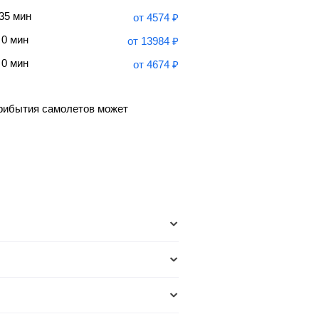
 35 мин
от
4574
₽
 0 мин
от
13984
₽
 0 мин
от
4674
₽
прибытия самолетов может
иятных ситуаций, всегда уточняйте,
кие авиалинии (U6) , SkyUp