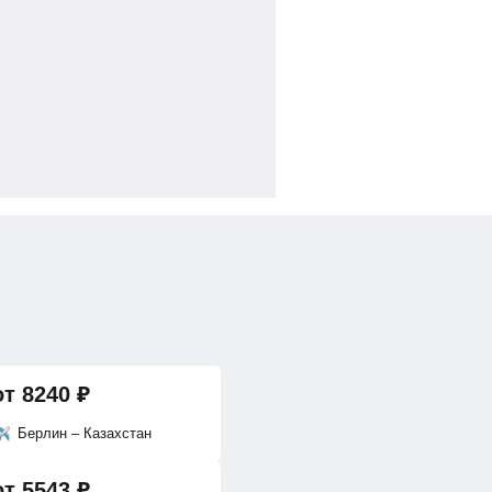
от
8240
₽
Берлин – Казахстан
от
5543
₽