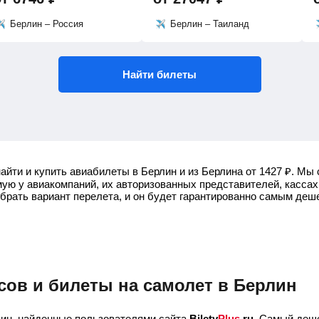
Берлин – Россия
Берлин – Таиланд
Найти билеты
айти и купить авиабилеты в Берлин и из Берлина от
1427
₽
.
Мы 
ую у авиакомпаний, их авторизованных представителей, кассах
ыбрать вариант перелета, и он будет гарантированно самым деш
сов и билеты на самолет в Берлин
ин, найденные пользователями сайта
Bilety
Plus
.ru
. Самый деше