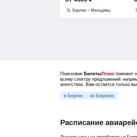
Берлин – Мальдивы
Поисковик
Билеты
Плюс
поможет н
всему спектру предложений: напрям
агентствах. Вам остается только в
в Берлин
из Берлина
Расписание авиарей
Лучшие цены на авиабилеты в Берл