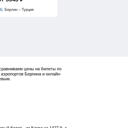
Берлин – Турция
сравниваем цены на билеты по
 аэропортов Берлина и онлайн-
евым.
вый билет - из Киева за
1427
₽
, а