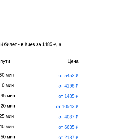
 билет - в Киев за
1485
₽
, а
 пути
Цена
 50 мин
от
5452
₽
ч 0 мин
от
4198
₽
 45 мин
от
1485
₽
 20 мин
от
10943
₽
 25 мин
от
4037
₽
 40 мин
от
6635
₽
 50 мин
от
2187
₽