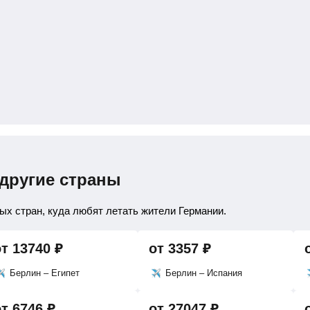
 другие страны
х стран, куда любят летать жители Германии.
от
13740
₽
от
3357
₽
Берлин – Египет
Берлин – Испания
от
6746
₽
от
27047
₽