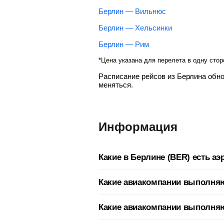
Берлин — Вильнюс
Берлин — Хельсинки
Берлин — Рим
*Цена указана для перелета в одну стор
Расписание рейсов из Берлина обн
меняться.
Информация
Какие в Берлине (BER) есть а
Как и любой мегаполис, Берлин обс
Какие авиакомпании выполня
из какого именно аэропорта Берлин
Прямые рейсы в Берлин выполняет 9
Какие авиакомпании выполняю
(Скайап) (PQ).
UTC+02:00
BER
Часовой пояс
IATA код