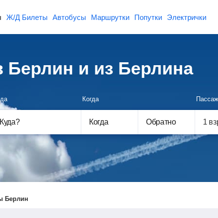
ы
Ж/Д Билеты
Автобусы
Маршрутки
Попутки
Электрички
 Берлин и из Берлина
да
Когда
Пассаж
Куда
?
Когда
Обратно
ы Берлин