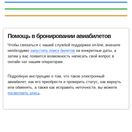
Узнайте, какие билеты есть в наличии - укажите
даты и нажмите кнопку «Найти билеты»
Оплатить билеты можно банковской картой на
сайте или наличными в салонах связи
Электронный билет придет на Ваш e-mail в
«Связной» или «Евросеть»
течение 15 минут
BiletyPlus.ru проверит наличие и стоимость билетов
Помощь в бронировании авиабилетов
в Черногорию у надежных агентств
Вы можете быть уверены, что покупаете билеты по
Чтобы связаться с нашей службой поддержки on-line, вначале
Электронный билет - официальный документ,
минимальной возможной цене, т.к. мы сравнили цены в
подтверждающий факт заключения договора воздушной
необходимо
запустить поиск билетов
на конкретные даты, а
крупнейших интернет-агентствах
перевозки. Распечатайте его и предъявите при регистрации
затем у вас появится возможность написать свой вопрос в
на рейс
онлайн чат нашим операторам.
Подробную инструкцию о том, что такое электронный
авиабилет, как его приобрести и проверить статус, как вернуть
или обменять, а также как исправить неточности, вы можете
посмотреть здесь
.