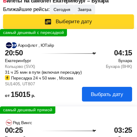
Билеты на самолет Екатеринбург – Бухара
Ближайшие рейсы:
Сегодня
Завтра
Выберите дату
Аэрофлот
, ЮТэйр
20:50
04:15
Екатеринбург
Бухара
Кольцово (SVX)
Бухара (BHK)
31
ч
25
мин
в пути (включая пересадку)
Пересадка 24
ч
50
мин
, Москва
SU1405
, UT807
15015
Выбрать дату
от
р.
Ред Вингс
00:25
03:25