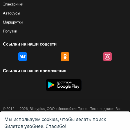
Электрички
Автобусы
Маршрутки
Попутки
Ссылки на наши соцсети
Ссылки на наши приложения
© 2012 — 2026, Biletyplus, ООО «Инновэйтив Трэвел Текнолоджиз». Все
права защищены. Покупка авиабилетов осуществляется пользователем
самостоятельно на сайтах партнеров, BiletyPlus не несет
Мы используем cookies, чтобы делать поиск
ответственности за любые платежные операции, совершаемые на этих
билетов удобнее. Спасибо!
сайтах. Конечная стоимость билета может изменяться в зависимости от