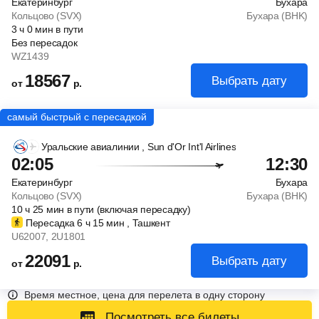
Екатеринбург
Бухара
Кольцово (SVX)
Бухара (BHK)
3
ч
0
мин
в пути
Без пересадок
WZ1439
18567
Выбрать дату
от
р.
Уральские авиалинии
, Sun d'Or Int'l Airlines
02:05
12:30
Екатеринбург
Бухара
Кольцово (SVX)
Бухара (BHK)
10
ч
25
мин
в пути (включая пересадку)
Пересадка 6
ч
15
мин
, Ташкент
U62007
, 2U1801
22091
Выбрать дату
от
р.
Время местное, цена для перелета в одну сторону
Посмотреть все билеты