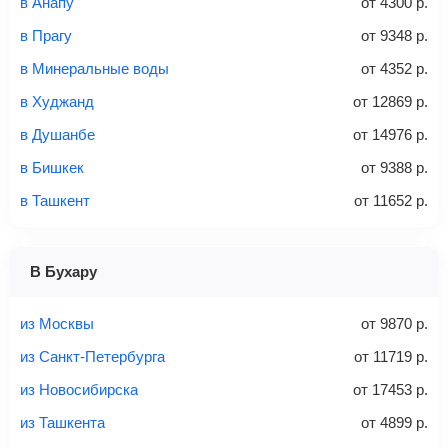
в Анапу
от
4300
р.
не более 23 кг – эконом-класс
в Прагу
от
9348
р.
Стоимость авиабилетов зависит от выбранного тарифа:
в Минеральные воды
от
4352
р.
С багажом
= ручная кладь + багаж
в Худжанд
от
12869
р.
Без багажа
= ручная кладь*
в Душанбе
от
14976
р.
Количество багажа
в Бишкек
от
9388
р.
в Ташкент
от
11652
р.
1 место
2 места
3 места
В Бухару
Найти билеты с багажом
из Москвы
от
9870
р.
из Санкт-Петербурга
от
11719
р.
из Новосибирска
от
17453
р.
Вес багажа
из Ташкента
от
4899
р.