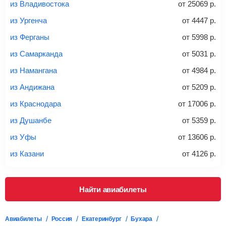
из Владивостока
от
25069
р.
из Ургенча
от
4447
р.
20-23 кг
30 кг
40 кг
из Ферганы
от
5998
р.
Найти билеты с багажом
из Самарканда
от
5031
р.
из Намангана
от
4984
р.
*При необходимости багаж оплачивается отдельно при
из Андижана
от
5209
р.
регистрации на рейс, в среднем
50 Euro
за место. Как
правило, сразу купить билет с багажом дешевле, чем
из Краснодара
от
17006
р.
дополнительно оплачивать его в аэропорту.
из Душанбе
от
5359
р.
Важно:
При покупке билета рекомендуем внимательно
проверять на официальном сайте продавца, включен ли
из Уфы
от
13606
р.
багаж в стоимость.
из Казани
от
4126
р.
Подробная информация о перевозке багажа и его габаритах
Найти авиабилеты
Авиабилеты
Россия
Екатеринбург
Бухара