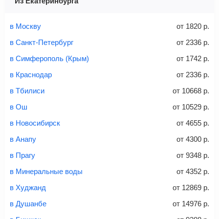
Из Екатеринбурга
Найти билеты
Заполните форму и оплатите
— укажите паспортные
Советы как сэкономить на покупке билета
и контактные данные, внимательно все перепроверьте
в Москву
от
1820
р.
и затем оплатите билет одним из перечисленных
в Санкт-Петербург
от
2336
р.
способов: через интернет-банк, банковской картой,
электронными деньгами или наличными в салонах
в Симферополь (Крым)
от
1742
р.
связи «Связной» или «Евросеть».
в Краснодар
от
2336
р.
Это все
— после оплаты в течение 10 минут к вам на
email придет электронный билет с данными о вашем
в Тбилиси
от
10668
р.
перелете. Его нужно распечатать и взять с собой в
в Ош
от
10529
р.
аэропорт. Для посадки потребуется только паспорт.
Багаж
— это крупные предметы, сдаваемые в
в Новосибирск
от
4655
р.
багажное отделение самолета.
Найти билеты
в Анапу
от
4300
р.
не более 23 кг – эконом-класс
в Прагу
от
9348
р.
Стоимость авиабилетов зависит от выбранного тарифа:
в Минеральные воды
от
4352
р.
С багажом
= ручная кладь + багаж
в Худжанд
от
12869
р.
Без багажа
= ручная кладь*
в Душанбе
от
14976
р.
Количество багажа