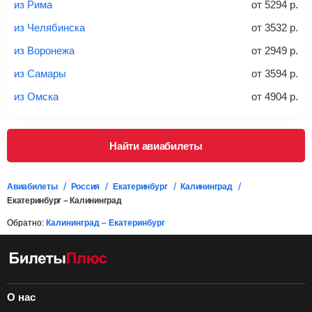
*При необходимости багаж оплачивается отдельно при
из Рима
от
5294
р.
регистрации на рейс, в среднем
50 Euro
за место. Как
правило, сразу купить билет с багажом дешевле, чем
из Челябинска
от
3532
р.
дополнительно оплачивать его в аэропорту.
из Воронежа
от
2949
р.
Важно:
При покупке билета рекомендуем внимательно
проверять на официальном сайте продавца, включен ли
из Самары
от
3594
р.
багаж в стоимость.
из Омска
от
4904
р.
Подробная информация о перевозке багажа и его габаритах
Найти авиабилеты
Авиабилеты
Россия
Екатеринбург
Калининград
Екатеринбург – Калининград
Обратно:
Калининград – Екатеринбург
О нас