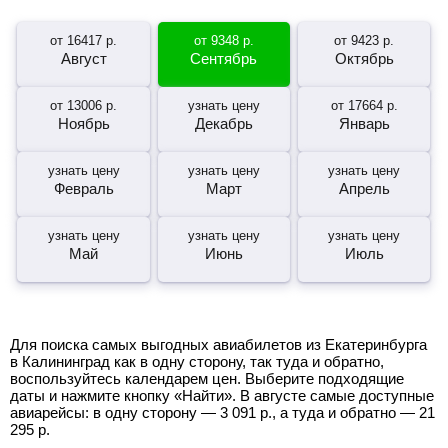
от
16417
р.
от
9348
р.
от
9423
р.
Август
Сентябрь
Октябрь
от
13006
р.
узнать цену
от
17664
р.
Ноябрь
Декабрь
Январь
узнать цену
узнать цену
узнать цену
Февраль
Март
Апрель
узнать цену
узнать цену
узнать цену
Май
Июнь
Июль
Для поиска самых выгодных авиабилетов из Екатеринбурга
в Калининград как в одну сторону, так туда и обратно,
воспользуйтесь календарем цен. Выберите подходящие
даты и нажмите кнопку «Найти». В августе самые доступные
авиарейсы: в одну сторону —
3 091
р.
, а туда и обратно —
21
295
р.