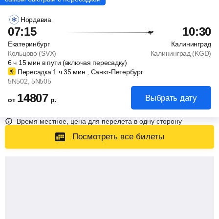
Нордавиа
07:15
10:30
Екатеринбург
Калининград
Кольцово (SVX)
Калининград (KGD)
6
ч
15
мин
в пути (включая пересадку)
Пересадка 1
ч
35
мин
, Санкт-Петербург
5N502
, 5N505
14807
Выбрать дату
от
р.
Время местное, цена для перелета в одну сторону
Посмотреть все билеты