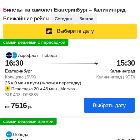
Билеты на самолет Екатеринбург – Калининград
Ближайшие рейсы:
Сегодня
Завтра
Выберите дату
Аэрофлот
, Победа
16:30
15:30
Екатеринбург
Калининград
Кольцово (SVX)
Калининград (KGD)
26
ч
0
мин
в пути (включая пересадку)
Пересадка 20
ч
45
мин
, Москва
SU1403
, DP6835
7516
Выбрать дату
от
р.
Победа