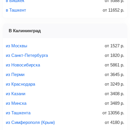
в Бишкек
от
9388
р.
в Ташкент
от
11652
р.
1 место
2 места
3 места
В Калининград
Найти билеты с багажом
из Москвы
от
1527
р.
из Санкт-Петербурга
от
1820
р.
из Новосибирска
от
5861
р.
Вес багажа
из Перми
от
3645
р.
из Краснодара
от
3249
р.
из Казани
от
3408
р.
20-23 кг
30 кг
40 кг
из Минска
от
3489
р.
Найти билеты с багажом
из Ташкента
от
13056
р.
из Симферополя (Крым)
от
4180
р.