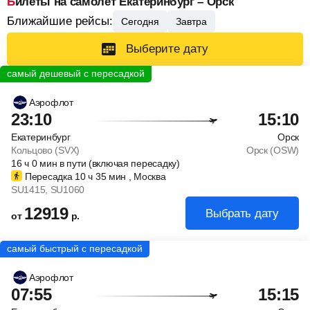
Билеты на самолет Екатеринбург – Орск
Ближайшие рейсы:
Сегодня
Завтра
Выберите дату
Аэрофлот
23:10
15:10
Екатеринбург
Орск
Кольцово (SVX)
Орск (OSW)
16
ч
0
мин
в пути (включая пересадку)
Пересадка 10
ч
35
мин
, Москва
SU1415
, SU1060
12919
Выбрать дату
от
р.
Аэрофлот
07:55
15:15