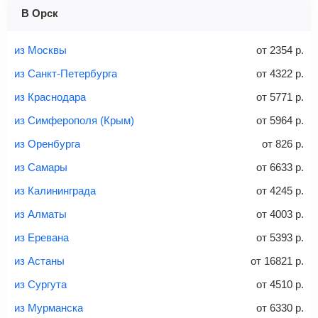
1 место
2 места
3 места
В Орск
Найти билеты с багажом
из Москвы
от
2354
р.
из Санкт-Петербурга
от
4322
р.
из Краснодара
от
5771
р.
Вес багажа
из Симферополя (Крым)
от
5964
р.
из Оренбурга
от
826
р.
из Самары
от
6633
р.
20-23 кг
30 кг
40 кг
из Калининграда
от
4245
р.
Найти билеты с багажом
из Алматы
от
4003
р.
из Еревана
от
5393
р.
*При необходимости багаж оплачивается отдельно при
из Астаны
от
16821
р.
регистрации на рейс, в среднем
50 Euro
за место. Как
правило, сразу купить билет с багажом дешевле, чем
из Сургута
от
4510
р.
дополнительно оплачивать его в аэропорту.
из Мурманска
от
6330
р.
Важно:
При покупке билета рекомендуем внимательно