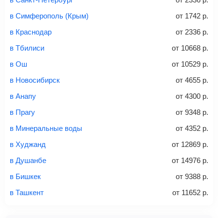
способов: через интернет-банк, банковской картой,
электронными деньгами или наличными в салонах
в Симферополь (Крым)
от
1742
р.
связи «Связной» или «Евросеть».
в Краснодар
от
2336
р.
Это все
— после оплаты в течение 10 минут к вам на
email придет электронный билет с данными о вашем
в Тбилиси
от
10668
р.
перелете. Его нужно распечатать и взять с собой в
в Ош
от
10529
р.
аэропорт. Для посадки потребуется только паспорт.
Багаж
— это крупные предметы, сдаваемые в
в Новосибирск
от
4655
р.
багажное отделение самолета.
Найти билеты
в Анапу
от
4300
р.
не более 23 кг – эконом-класс
в Прагу
от
9348
р.
Стоимость авиабилетов зависит от выбранного тарифа:
в Минеральные воды
от
4352
р.
С багажом
= ручная кладь + багаж
в Худжанд
от
12869
р.
Без багажа
= ручная кладь*
в Душанбе
от
14976
р.
Количество багажа
в Бишкек
от
9388
р.
в Ташкент
от
11652
р.