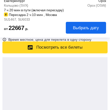
Екатеринбург
Орск
Кольцово (SVX)
Орск (OSW)
7
ч
20
мин
в пути (включая пересадку)
Пересадка 2
ч
10
мин
, Москва
SU1467
, SU6033
22667
Выбрать дату
от
р.
Время местное, цена для перелета в одну сторону
Посмотреть все билеты