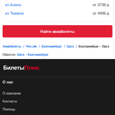
проверять на официальном сайте продавца, включен ли
из Анапы
от
3736
р.
багаж в стоимость.
из Тюмени
от
4496
р.
Подробная информация о перевозке багажа и его габаритах
Найти авиабилеты
Авиабилеты
Россия
Екатеринбург
Орск
Екатеринбург – Орск
Обратно:
Орск – Екатеринбург
О нас
О компании
Контакты
Помощь