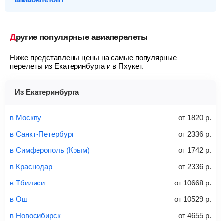
Заполните форму поиска
— укажите города вылета и
Санкт-Петербург
(LED - Пулково)
от
35 818
р.
Первый-класс
прилета, даты туда-обратно, выполните поиск.
Чтобы связаться со службой поддержки, вначале
Самарканд
(SKD - Самарканд)
от
35 912
р.
необходимо
запустить поиск билетов
на конкретные даты,
Ручная кладь
— это небольшие предметы, которые
Выберите подходящий билет
— обратите внимание
Астана
а затем у вас появится возможность написать свой вопрос в
(NQZ - Нурсултан Назарбаев)
от
37 604
р.
Другие популярные авиаперелеты
пассажир всегда может взять с собой в салон
на аэропорты вылета/прилета, время в пути и время на
онлайн-чат нашим операторам.
Алматы
(ALA - Алматы)
от
39 757
р.
самолета, не сдавая их в багаж.
пересадку, на наличие багажа и стоимость, а также для
?
Подробную инструкцию об электронном авиабилете, как его
Ниже представлены цены на самые популярные
упрощения поиска используйте фильтры и сортировку.
Новосибирск
(OVB - Толмачево)
от
41 299
р.
приобрести и проверить статус, как вернуть или обменять, а
размеры: 55 см (длина), 20 см (ширина), 40 см
перелеты из Екатеринбурга и в Пхукет.
также как исправить неточности, вы можете
посмотреть
(высота)
Найти
Перейдите по кнопке «Купить»
— после этого наша
здесь
.
не более 10 кг
система перенаправит вас на сайт продавца.
Из Екатеринбурга
Найти билеты
Заполните форму и оплатите
— укажите паспортные
Советы как сэкономить на покупке билета
и контактные данные, внимательно все перепроверьте
в Москву
от
1820
р.
и затем оплатите билет одним из перечисленных
в Санкт-Петербург
от
2336
р.
способов: через интернет-банк, банковской картой,
электронными деньгами или наличными в салонах
в Симферополь (Крым)
от
1742
р.
связи «Связной» или «Евросеть».
в Краснодар
от
2336
р.
Это все
— после оплаты в течение 10 минут к вам на
email придет электронный билет с данными о вашем
в Тбилиси
от
10668
р.
перелете. Его нужно распечатать и взять с собой в
в Ош
от
10529
р.
аэропорт. Для посадки потребуется только паспорт.
Багаж
— это крупные предметы, сдаваемые в
в Новосибирск
от
4655
р.
багажное отделение самолета.