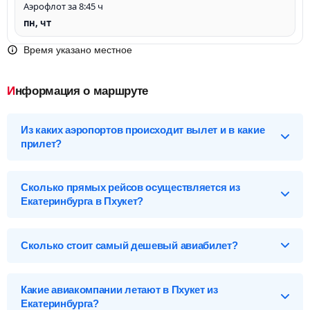
Аэрофлот за 8:45 ч
пн, чт
Время указано местное
Информация о маршруте
Из каких аэропортов происходит вылет и в какие
прилет?
Выберите нужный аэропорт вылета, чтобы посмотреть
подробное расписание вылетов и прилетов.
Сколько прямых рейсов осуществляется из
Екатеринбурга в Пхукет?
Екатеринбург (SVX), Россия
Перелет Екатеринбург – Пхукет обслуживают 10
Аэропорты Екатеринбурга
авиакомпаний и 2 лоукостеров*. Больше всех авиарейсов на
Сколько стоит самый дешевый авиабилет?
Кольцово-SVX
данном маршруте осуществляет авиакомпания ГТК Россия -
58 вылетов в неделю стоимостью от
38 280
р
. А самые
Цена может составлять всего
29 711
р
. Это билет эконом
дорогие билеты предлагает Аэрофлот - от
48 086
р
.
Пхукет (HKT), Таиланд
класса на рейс SU1419 авиакомпании Аэрофлот, который
*Лоукостеры – авиакомпании, которые предоставляют
Какие авиакомпании летают в Пхукет из
вылетает из Кольцово (SVX) в 00:40 и прилетает в аэропорт
бюджетные перелеты. Стоимость билетов на
Аэропорты Пхукета
Екатеринбурга?
Пхукет (HKT) в 09:10. Все суммы сборов и различных