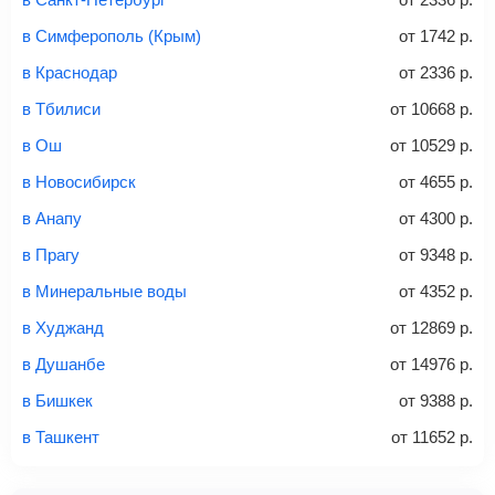
способов: через интернет-банк, банковской картой,
электронными деньгами или наличными в салонах
в Симферополь (Крым)
от
1742
р.
связи «Связной» или «Евросеть».
в Краснодар
от
2336
р.
Это все
— после оплаты в течение 10 минут к вам на
email придет электронный билет с данными о вашем
в Тбилиси
от
10668
р.
перелете. Его нужно распечатать и взять с собой в
в Ош
от
10529
р.
аэропорт. Для посадки потребуется только паспорт.
Багаж
— это крупные предметы, сдаваемые в
в Новосибирск
от
4655
р.
багажное отделение самолета.
Найти билеты
в Анапу
от
4300
р.
не более 23 кг – эконом-класс
в Прагу
от
9348
р.
Стоимость авиабилетов зависит от выбранного тарифа:
в Минеральные воды
от
4352
р.
С багажом
= ручная кладь + багаж
в Худжанд
от
12869
р.
Без багажа
= ручная кладь*
в Душанбе
от
14976
р.
Количество багажа
в Бишкек
от
9388
р.
в Ташкент
от
11652
р.