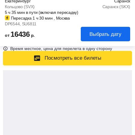
Екатеринбург
Саранск
Кольцово (SVX)
Саранск (SKX)
5
ч
35
мин
в пути (включая пересадку)
Пересадка 1
ч
30
мин
, Москва
DP6544
, SU6811
16436
Выбрать дату
от
р.
Время местное, цена для перелета в одну сторону
Посмотреть все билеты