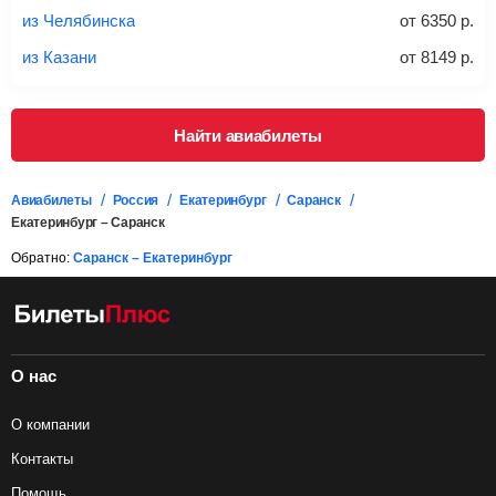
проверять на официальном сайте продавца, включен ли
из Челябинска
от
6350
р.
багаж в стоимость.
из Казани
от
8149
р.
Подробная информация о перевозке багажа и его габаритах
Найти авиабилеты
Авиабилеты
Россия
Екатеринбург
Саранск
Екатеринбург – Саранск
Обратно:
Саранск – Екатеринбург
О нас
О компании
Контакты
Помощь