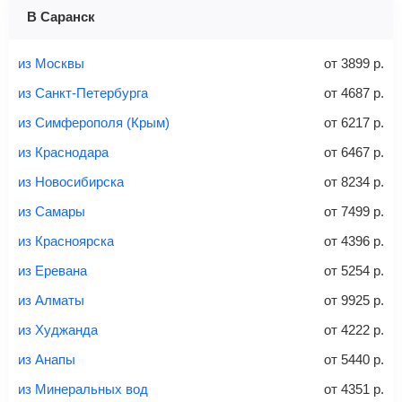
1 место
2 места
3 места
В Саранск
Найти билеты с багажом
из Москвы
от
3899
р.
из Санкт-Петербурга
от
4687
р.
из Симферополя (Крым)
от
6217
р.
Вес багажа
из Краснодара
от
6467
р.
из Новосибирска
от
8234
р.
из Самары
от
7499
р.
20-23 кг
30 кг
40 кг
из Красноярска
от
4396
р.
Найти билеты с багажом
из Еревана
от
5254
р.
из Алматы
от
9925
р.
*При необходимости багаж оплачивается отдельно при
из Худжанда
от
4222
р.
регистрации на рейс, в среднем
50 Euro
за место. Как
правило, сразу купить билет с багажом дешевле, чем
из Анапы
от
5440
р.
дополнительно оплачивать его в аэропорту.
из Минеральных вод
от
4351
р.
Важно:
При покупке билета рекомендуем внимательно