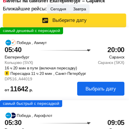
Билеты на самолет Екатеринбург – Саранск
Ближайшие рейсы:
Сегодня
Завтра
Выберите дату
Победа
, Азимут
05:40
20:00
Екатеринбург
Саранск
Кольцово (SVX)
Саранск (SKX)
16
ч
20
мин
в пути (включая пересадку)
Пересадка 11
ч
20
мин
, Санкт-Петербург
DP516
, A44019
11642
Выбрать дату
от
р.
Победа
, Аэрофлот
05:30
09:05