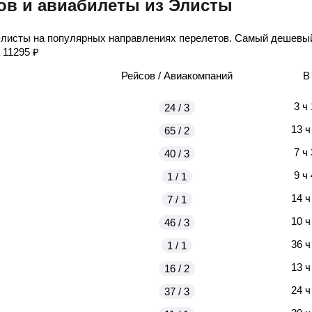
ов и авиабилеты из Элисты
Элисты на популярных направлениях перелетов. Самый дешевый
а
11295
₽
Рейсов / Авиакомпаний
В
3 ч
24 / 3
13 ч
65 / 2
7 ч
40 / 3
9 ч
1 / 1
14 ч
7 / 1
10 ч
46 / 3
36 ч
1 / 1
13 ч
16 / 2
24 ч
37 / 3