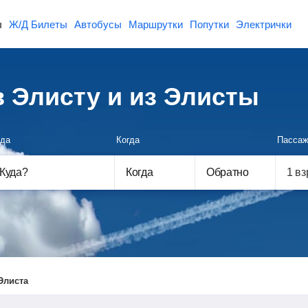
ы
Ж/Д Билеты
Автобусы
Маршрутки
Попутки
Электрички
 Элисту и из Элисты
да
Когда
Пассаж
Куда
?
Когда
Обратно
Элиста