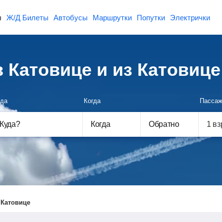
ы
Ж/Д Билеты
Автобусы
Маршрутки
Попутки
Электрички
 Катовице и из Катовице
да
Когда
Пассаж
Куда
?
Когда
Обратно
 Катовице