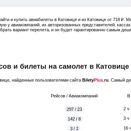
айти и купить авиабилеты в Катовице и из Катовице от
718
₽
.
Мы
ую у авиакомпаний, их авторизованных представителей, кассах
ыбрать вариант перелета, и он будет гарантированно самым деш
сов и билеты на самолет в Катовице
вице, найденные пользователями сайта
Bilety
Plus
.ru
. Самый де
Рейсов / Авиакомпаний
В
2 ч
297 / 23
3 ч
142 / 8
16 
3 / 2