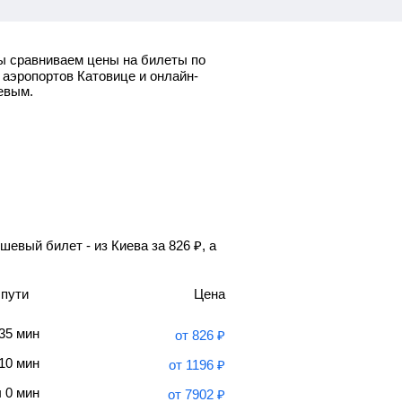
 сравниваем цены на билеты по
 аэропортов Катовице и онлайн-
евым.
шевый билет - из Киева за
826
₽
, а
 пути
Цена
 35 мин
от
826
₽
 10 мин
от
1196
₽
ч 0 мин
от
7902
₽