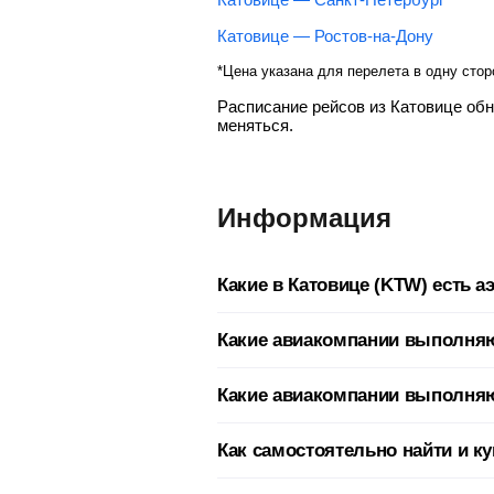
Катовице — Ростов-на-Дону
*Цена указана для перелета в одну стор
Расписание рейсов из Катовице об
меняться.
Информация
Какие в Катовице (KTW) есть 
Город Катовице обслуживает один а
Какие авиакомпании выполняю
совершается множество стыковочны
изменения в расписании вылета и п
Прямые рейсы в Катовице выполняет
Какие авиакомпании выполняю
авиалинии (U6).
UTC+02:00
KTW
Прямые рейсы
Прямые рейсы из Катовице выполняе
Часовой пояс
IATA код
Как самостоятельно найти и к
Авиалинии (LO).
Роза Ветров (WindRose)
7W
Аэрофлот (Aeroflot)
SU
Прямые рейсы
Чтобы приобрести авиабилет в Кат