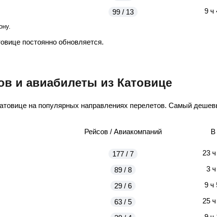
9 ч
99 / 13
ону.
товице постоянно обновляется.
ов и авиабилеты из Катовице
Катовице на популярных направлениях перелетов. Самый дешевы
Рейсов / Авиакомпаний
В
23 ч
177 / 7
3 ч
89 / 8
9 ч
29 / 6
25 ч
63 / 5
9 ч