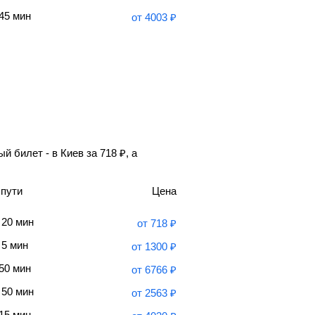
 45 мин
от
4003
₽
й билет - в Киев за
718
₽
, а
 пути
Цена
 20 мин
от
718
₽
 5 мин
от
1300
₽
 50 мин
от
6766
₽
 50 мин
от
2563
₽
 15 мин