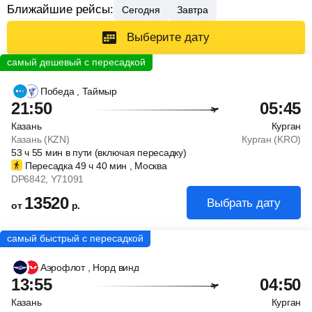
Ближайшие рейсы:
Сегодня
Завтра
Выберите дату
Победа
, Таймыр
21:50
05:45
Казань
Курган
Казань (KZN)
Курган (KRO)
53
ч
55
мин
в пути (включая пересадку)
Пересадка 49
ч
40
мин
, Москва
DP6842
, Y71091
13520
Выбрать дату
от
р.
Аэрофлот
, Норд винд
13:55
04:50
Казань
Курган