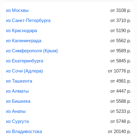
Найти билеты с багажом
из Москвы
от
3108
р.
из Санкт-Петербурга
от
3710
р.
из Краснодара
от
5190
р.
Вес багажа
из Калининграда
от
5562
р.
из Симферополя (Крым)
от
9589
р.
из Екатеринбурга
от
5845
р.
20-23 кг
30 кг
40 кг
из Сочи (Адлера)
от
10776
р.
Найти билеты с багажом
из Ташкента
от
4981
р.
из Алматы
от
4447
р.
*При необходимости багаж оплачивается отдельно при
из Бишкека
от
5588
р.
регистрации на рейс, в среднем
50 Euro
за место. Как
правило, сразу купить билет с багажом дешевле, чем
из Анапы
от
5233
р.
дополнительно оплачивать его в аэропорту.
из Сургута
от
5748
р.
Важно:
При покупке билета рекомендуем внимательно
проверять на официальном сайте продавца, включен ли
из Владивостока
от
20140
р.
багаж в стоимость.