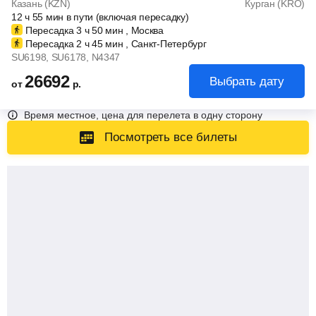
Казань (KZN)
Курган (KRO)
12
ч
55
мин
в пути (включая пересадку)
Пересадка 3
ч
50
мин
, Москва
Пересадка 2
ч
45
мин
, Санкт-Петербург
SU6198
, SU6178
, N4347
26692
Выбрать дату
от
р.
Время местное, цена для перелета в одну сторону
Посмотреть все билеты