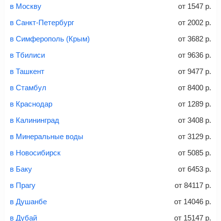
и контактные данные, внимательно все перепроверьте
в Москву
от
1547
р.
Советы как сэкономить на покупке билета
и затем оплатите билет одним из перечисленных
в Санкт-Петербург
от
2002
р.
способов: через интернет-банк, банковской картой,
электронными деньгами или наличными в салонах
в Симферополь (Крым)
от
3682
р.
связи «Связной» или «Евросеть».
в Тбилиси
от
9636
р.
Это все
— после оплаты в течение 10 минут к вам на
email придет электронный билет с данными о вашем
в Ташкент
от
9477
р.
перелете. Его нужно распечатать и взять с собой в
в Стамбул
от
8400
р.
аэропорт. Для посадки потребуется только паспорт.
Багаж
— это крупные предметы, сдаваемые в
в Краснодар
от
1289
р.
багажное отделение самолета.
Найти билеты
в Калининград
от
3408
р.
не более 23 кг – эконом-класс
в Минеральные воды
от
3129
р.
Стоимость авиабилетов зависит от выбранного тарифа:
в Новосибирск
от
5085
р.
С багажом
= ручная кладь + багаж
в Баку
от
6453
р.
Без багажа
= ручная кладь*
в Прагу
от
84117
р.
Количество багажа
в Душанбе
от
14046
р.
в Дубай
от
15147
р.