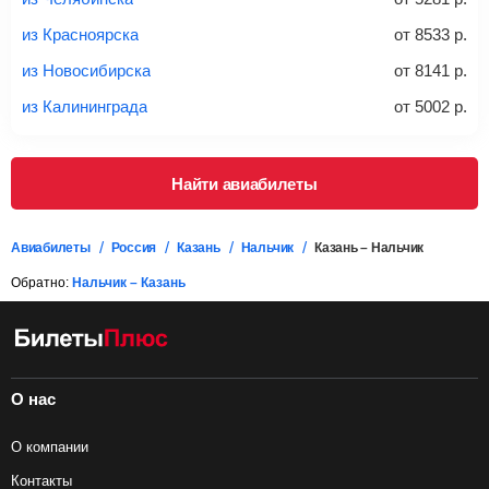
дополнительно оплачивать его в аэропорту.
из Красноярска
от
8533
р.
Важно:
При покупке билета рекомендуем внимательно
проверять на официальном сайте продавца, включен ли
из Новосибирска
от
8141
р.
багаж в стоимость.
из Калининграда
от
5002
р.
Подробная информация о перевозке багажа и его габаритах
Найти авиабилеты
Авиабилеты
Россия
Казань
Нальчик
Казань – Нальчик
Обратно:
Нальчик – Казань
О нас
О компании
Контакты