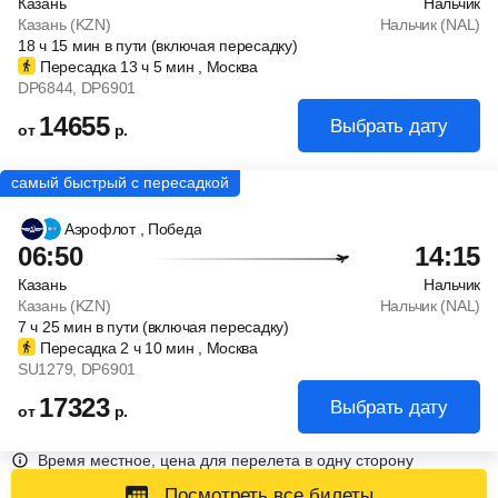
Казань
Нальчик
Казань (KZN)
Нальчик (NAL)
18
ч
15
мин
в пути (включая пересадку)
Пересадка 13
ч
5
мин
, Москва
DP6844
, DP6901
14655
Выбрать дату
от
р.
Аэрофлот
, Победа
06:50
14:15
Казань
Нальчик
Казань (KZN)
Нальчик (NAL)
7
ч
25
мин
в пути (включая пересадку)
Пересадка 2
ч
10
мин
, Москва
SU1279
, DP6901
17323
Выбрать дату
от
р.
Время местное, цена для перелета в одну сторону
Посмотреть все билеты