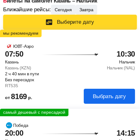
Билеты на самолет Казань – Нальчик
Ближайшие рейсы:
Сегодня
Завтра
Выберите дату
ЮВТ-Аэро
07:50
10:30
Казань
Нальчик
Казань (KZN)
Нальчик (NAL)
2
ч
40
мин
в пути
Без пересадок
RT535
8169
Выбрать дату
от
р.
Победа
20:00
14:15