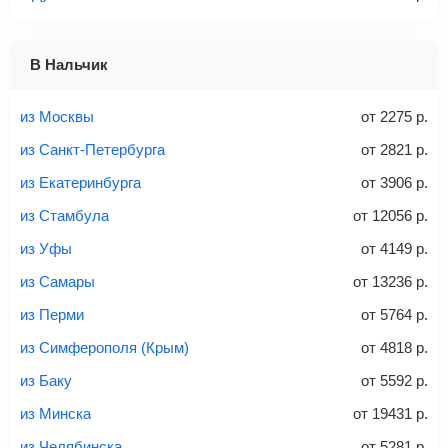
1 место
2 места
3 места
В Нальчик
Найти билеты с багажом
из Москвы
от
2275
р.
из Санкт-Петербурга
от
2821
р.
из Екатеринбурга
от
3906
р.
Вес багажа
из Стамбула
от
12056
р.
из Уфы
от
4149
р.
из Самары
от
13236
р.
20-23 кг
30 кг
40 кг
из Перми
от
5764
р.
Найти билеты с багажом
из Симферополя (Крым)
от
4818
р.
из Баку
от
5592
р.
*При необходимости багаж оплачивается отдельно при
из Минска
от
19431
р.
регистрации на рейс, в среднем
50 Euro
за место. Как
правило, сразу купить билет с багажом дешевле, чем
из Челябинска
от
5281
р.