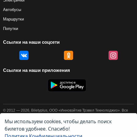
Электрички
Автобусы
Маршрутки
Попутки
Ссылки на наши соцсети
Ссылки на наши приложения
© 2012 — 2026, Biletyplus, ООО «Инновэйтив Трэвел Текнолоджиз». Все
права защищены. Покупка авиабилетов осуществляется пользователем
самостоятельно на сайтах партнеров, BiletyPlus не несет
Мы используем cookies, чтобы делать поиск
ответственности за любые платежные операции, совершаемые на этих
билетов удобнее. Спасибо!
сайтах. Конечная стоимость билета может изменяться в зависимости от
выбранного способа оплаты. Использование этого сайта означает
Политика Конфиденциальности