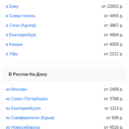
в Баку
от
22652
р.
Стоимость авиабилетов зависит от выбранного тарифа:
в Севастополь
от
4455
р.
С багажом
= ручная кладь + багаж
в Сочи (Адлер)
от
3867
р.
Без багажа
= ручная кладь*
в Екатеринбург
от
4664
р.
Количество багажа
в Казань
от
4059
р.
в Уфу
от
2212
р.
1 место
2 места
3 места
В Ростов-На-Дону
Найти билеты с багажом
из Москвы
от
2408
р.
из Санкт-Петербурга
от
3788
р.
из Екатеринбурга
от
1113
р.
Вес багажа
из Симферополя (Крым)
от
836
р.
из Новосибирска
от
4516
р.