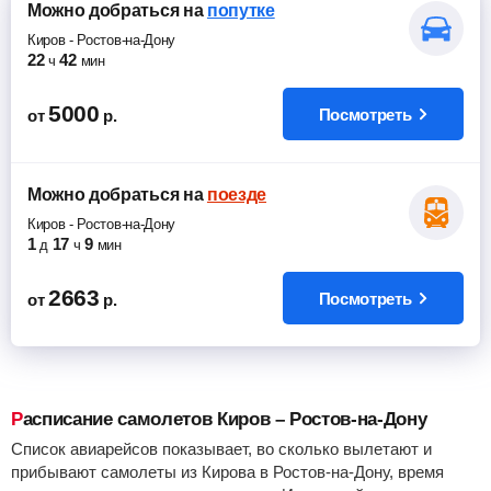
Можно добраться
на
попутке
Киров
-
Ростов-на-Дону
22
42
ч
мин
5000
Посмотреть
от
р.
Можно добраться
на
поезде
Киров
-
Ростов-на-Дону
1
17
9
д
ч
мин
2663
Посмотреть
от
р.
Расписание самолетов Киров – Ростов-на-Дону
Список авиарейсов показывает, во сколько вылетают и
прибывают самолеты из Кирова в Ростов-на-Дону, время