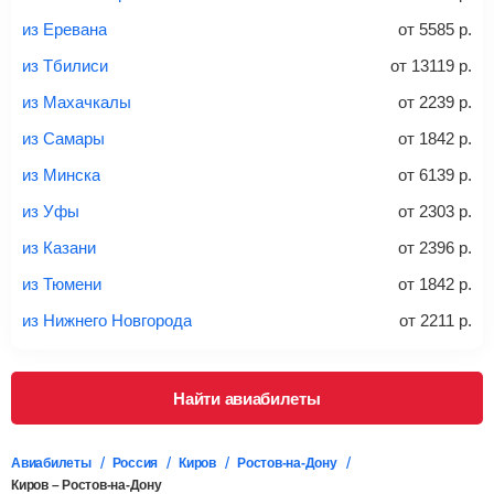
из Еревана
от
5585
р.
20-23 кг
30 кг
40 кг
из Тбилиси
от
13119
р.
Найти билеты с багажом
из Махачкалы
от
2239
р.
из Самары
от
1842
р.
*При необходимости багаж оплачивается отдельно при
из Минска
от
6139
р.
регистрации на рейс, в среднем
50 Euro
за место. Как
правило, сразу купить билет с багажом дешевле, чем
из Уфы
от
2303
р.
дополнительно оплачивать его в аэропорту.
из Казани
от
2396
р.
Важно:
При покупке билета рекомендуем внимательно
проверять на официальном сайте продавца, включен ли
из Тюмени
от
1842
р.
багаж в стоимость.
из Нижнего Новгорода
от
2211
р.
Подробная информация о перевозке багажа и его габаритах
Найти авиабилеты
Авиабилеты
Россия
Киров
Ростов-на-Дону
Киров – Ростов-на-Дону