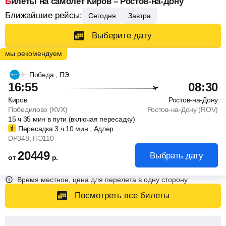
Билеты на самолет Киров – Ростов-на-Дону
Ближайшие рейсы:
Сегодня
Завтра
Выберите дату
Победа
, ПЭ
16:55
08:30
Киров
Ростов-на-Дону
Победилово (KVX)
Ростов-на-Дону (ROV)
15
ч
35
мин
в пути (включая пересадку)
Пересадка 3
ч
10
мин
, Адлер
DP348
, ПЭ110
20449
Выбрать дату
от
р.
Время местное, цена для перелета в одну сторону
Посмотреть все билеты