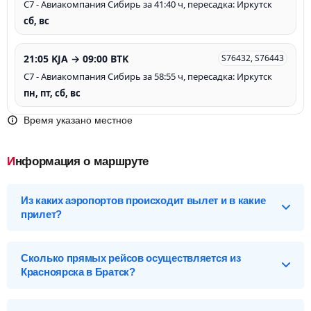
С7 - Авиакомпания Сибирь за 41:40 ч, пересадка: Иркутск
сб, вс
21:05 KJA → 09:00 BTK
S76432, S76443
С7 - Авиакомпания Сибирь за 58:55 ч, пересадка: Иркутск
пн, пт, сб, вс
Время указано местное
Информация о маршруте
Из каких аэропортов происходит вылет и в какие
прилет?
Выберите нужный аэропорт вылета, чтобы посмотреть
подробное расписание вылетов и прилетов.
Сколько прямых рейсов осуществляется из
Красноярска в Братск?
Красноярск (KJA), Россия
Перелет Красноярск – Братск обслуживают 12 авиакомпаний
Аэропорты Красноярска
и 1 лоукостер*. Больше всех авиарейсов на данном