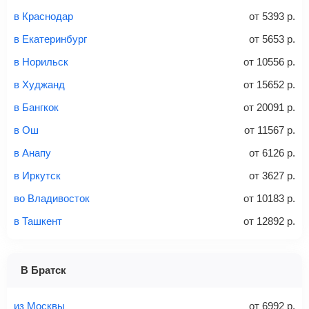
Это все
— после оплаты в течение 10 минут к вам на
email придет электронный билет с данными о вашем
в Краснодар
от
5393
р.
перелете. Его нужно распечатать и взять с собой в
в Екатеринбург
от
5653
р.
аэропорт. Для посадки потребуется только паспорт.
Багаж
— это крупные предметы, сдаваемые в
в Норильск
от
10556
р.
багажное отделение самолета.
Найти билеты
в Худжанд
от
15652
р.
не более 23 кг – эконом-класс
в Бангкок
от
20091
р.
Стоимость авиабилетов зависит от выбранного тарифа:
в Ош
от
11567
р.
С багажом
= ручная кладь + багаж
в Анапу
от
6126
р.
Без багажа
= ручная кладь*
в Иркутск
от
3627
р.
Количество багажа
во Владивосток
от
10183
р.
в Ташкент
от
12892
р.
1 место
2 места
3 места
В Братск
Найти билеты с багажом
из Москвы
от
6992
р.