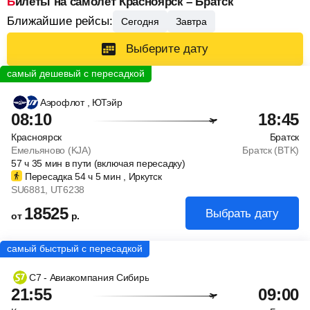
Билеты на самолет Красноярск – Братск
Ближайшие рейсы:
Сегодня
Завтра
Выберите дату
Аэрофлот
, ЮТэйр
08:10
18:45
Красноярск
Братск
Емельяново (KJA)
Братск (BTK)
57
ч
35
мин
в пути (включая пересадку)
Пересадка 54
ч
5
мин
, Иркутск
SU6881
, UT6238
18525
Выбрать дату
от
р.
С7 - Авиакомпания Сибирь
21:55
09:00