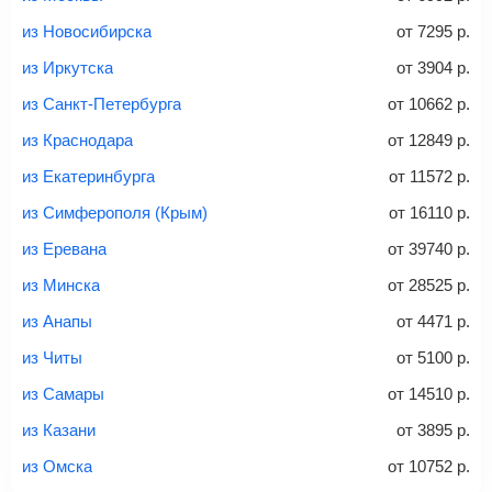
из Новосибирска
от
7295
р.
из Иркутска
от
3904
р.
Вес багажа
из Санкт-Петербурга
от
10662
р.
из Краснодара
от
12849
р.
из Екатеринбурга
от
11572
р.
20-23 кг
30 кг
40 кг
из Симферополя (Крым)
от
16110
р.
Найти билеты с багажом
из Еревана
от
39740
р.
из Минска
от
28525
р.
*При необходимости багаж оплачивается отдельно при
из Анапы
от
4471
р.
регистрации на рейс, в среднем
50 Euro
за место. Как
правило, сразу купить билет с багажом дешевле, чем
из Читы
от
5100
р.
дополнительно оплачивать его в аэропорту.
из Самары
от
14510
р.
Важно:
При покупке билета рекомендуем внимательно
проверять на официальном сайте продавца, включен ли
из Казани
от
3895
р.
багаж в стоимость.
из Омска
от
10752
р.
Подробная информация о перевозке багажа и его габаритах