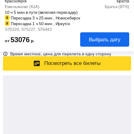
Красноярск
Братск
Емельяново (KJA)
Братск (BTK)
10
ч
5
мин
в пути (включая пересадку)
Пересадка 3
ч
25
мин
, Новосибирск
Пересадка 1
ч
50
мин
, Иркутск
S75320
, S75227
, S76443
53076
Выбрать дату
от
р.
Время местное, цена для перелета в одну сторону
Посмотреть все билеты