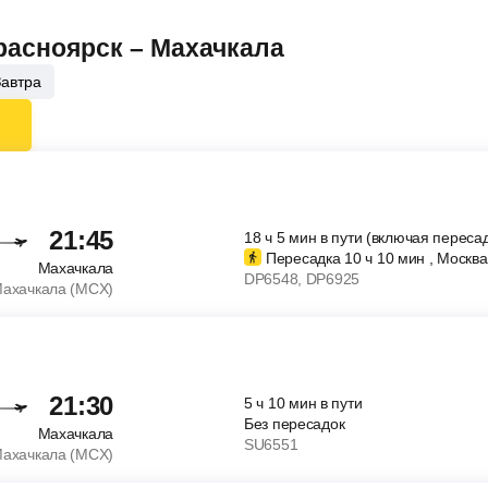
Красноярск – Махачкала
Завтра
21:45
18
ч
5
мин
в пути (включая пересад
Пересадка 10
ч
10
мин
, Москва
Махачкала
DP6548
, DP6925
ахачкала (MCX)
21:30
5
ч
10
мин
в пути
Без пересадок
Махачкала
SU6551
ахачкала (MCX)