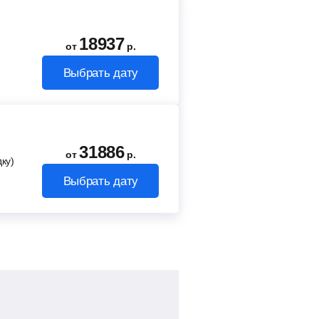
18937
от
р.
Выбрать дату
31886
от
р.
ку)
Выбрать дату