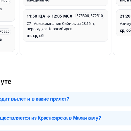
ежедневно
пн, в
P6923
а
11:50 KJA → 12:05 MCX
21:20
S75306, S72510
С7 - Авиакомпания Сибирь за 28:15 ч,
Азимут
пересадка: Новосибирск
ср, сб
P6925
вт, ср, сб
а
уте
одит вылет и в какие прилет?
 чтобы посмотреть подробное расписание вылетов и прилетов.
ществляется из Красноярска в Махачкалу?
Махачкала (MCX), Россия
бслуживают 12 авиакомпаний и 1 лоукостер*. Больше всех авиа
Аэропорты Махачкалы