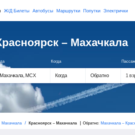
ы
Ж/Д Билеты
Автобусы
Маршрутки
Попутки
Электрички
расноярск – Махачкала
да
Когда
Пассаж
Когда
Обратно
Махачкала
Красноярск – Махачкала
Обратно:
Махачкала – Крас