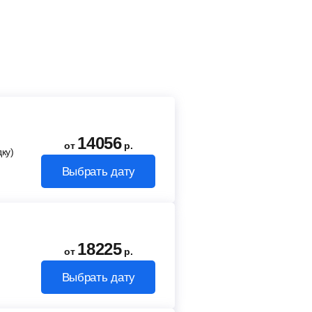
14056
от
р.
ку)
Выбрать дату
18225
от
р.
Выбрать дату