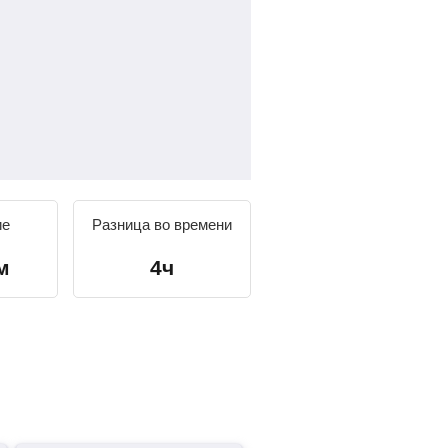
ие
Разница во времени
м
4ч