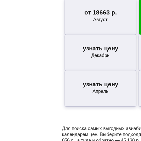
от
18663
р.
Август
узнать цену
Декабрь
узнать цену
Апрель
Для поиска самых выгодных авиабил
календарем цен. Выберите подходя
056
р.
, а туда и обратно —
45 130
р.