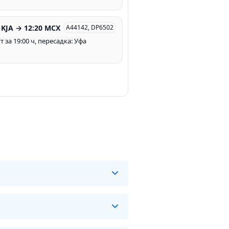
т
 KJA → 12:20 MCX
A44142, DP6502
 за 19:00 ч, пересадка: Уфа
рейсов на данном маршруте