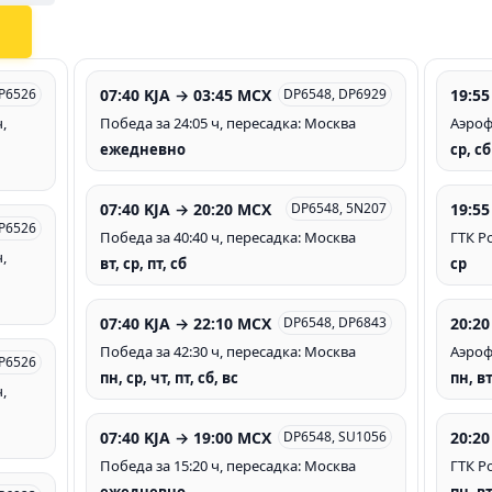
07:40 KJA → 03:45 MCX
19:55
DP6526
DP6548, DP6929
,
Победа за 24:05 ч, пересадка: Москва
Аэрофл
ежедневно
ср, сб
07:40 KJA → 20:20 MCX
19:55
DP6548, 5N207
DP6526
Победа за 40:40 ч, пересадка: Москва
ГТК Ро
,
вт, ср, пт, сб
ср
07:40 KJA → 22:10 MCX
20:20
DP6548, DP6843
Победа за 42:30 ч, пересадка: Москва
Аэрофл
DP6526
пн, ср, чт, пт, сб, вс
пн, вт
,
07:40 KJA → 19:00 MCX
20:20
DP6548, SU1056
Победа за 15:20 ч, пересадка: Москва
ГТК Ро