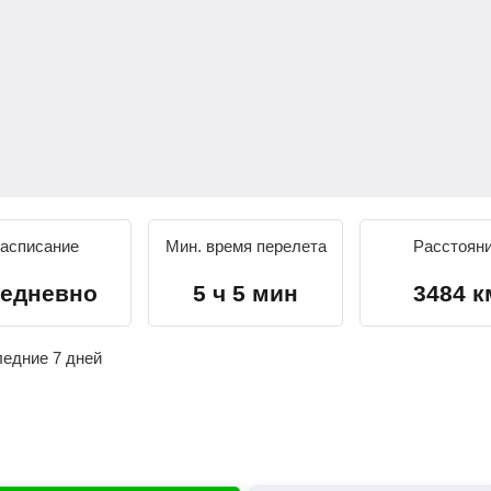
асписание
Мин. время перелета
Расстоян
едневно
5 ч 5 мин
3484 к
ледние 7 дней