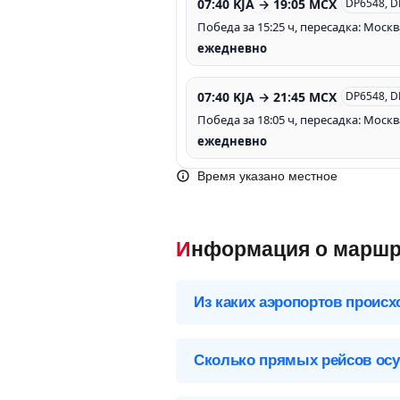
07:40 KJA → 19:05 MCX
DP6548, D
Победа за 15:25 ч, пересадка: Москв
ежедневно
07:40 KJA → 21:45 MCX
DP6548, D
Победа за 18:05 ч, пересадка: Москв
ежедневно
Время указано местное
Информация о маршр
Из каких аэропортов происх
Выберите нужный аэропорт вылета,
Сколько прямых рейсов осу
Красноярск (KJA), Россия
Перелет Красноярск – Махачкала о
Аэропорты Красноярска