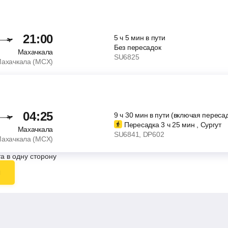
21:00
5
ч
5
мин
в пути
Без пересадок
Махачкала
SU6825
ахачкала (MCX)
04:25
9
ч
30
мин
в пути (включая пересад
Пересадка 3
ч
25
мин
, Сургут
Махачкала
SU6841
, DP602
ахачкала (MCX)
а в одну сторону
ы