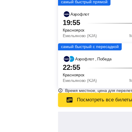
Аэрофлот
19:55
Красноярск
Емельяново (KJA)
М
Аэрофлот
, Победа
22:55
Красноярск
Емельяново (KJA)
М
Время местное, цена для перелет
Посмотреть все билет