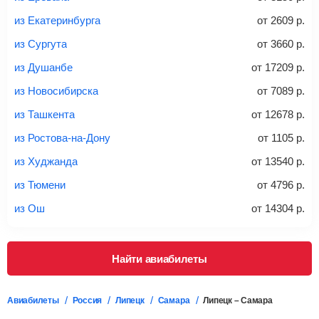
из Екатеринбурга
от
2609
р.
20-23 кг
30 кг
40 кг
из Сургута
от
3660
р.
Найти билеты с багажом
из Душанбе
от
17209
р.
из Новосибирска
от
7089
р.
*При необходимости багаж оплачивается отдельно при
из Ташкента
от
12678
р.
регистрации на рейс, в среднем
50 Euro
за место. Как
правило, сразу купить билет с багажом дешевле, чем
из Ростова-на-Дону
от
1105
р.
дополнительно оплачивать его в аэропорту.
из Худжанда
от
13540
р.
Важно:
При покупке билета рекомендуем внимательно
проверять на официальном сайте продавца, включен ли
из Тюмени
от
4796
р.
багаж в стоимость.
из Ош
от
14304
р.
Подробная информация о перевозке багажа и его габаритах
Найти авиабилеты
Авиабилеты
Россия
Липецк
Самара
Липецк – Самара