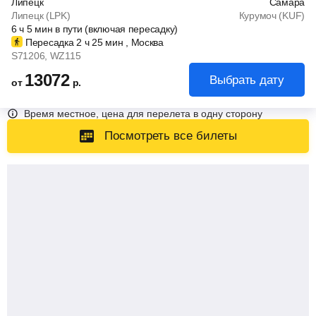
Липецк
Самара
Липецк (LPK)
Курумоч (KUF)
6
ч
5
мин
в пути (включая пересадку)
Пересадка 2
ч
25
мин
, Москва
S71206
, WZ115
13072
Выбрать дату
от
р.
Время местное, цена для перелета в одну сторону
Посмотреть все билеты