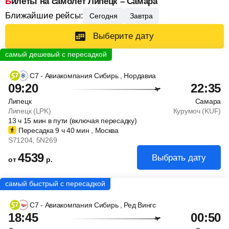
Билеты на самолет Липецк – Самара
Ближайшие рейсы:
Сегодня
Завтра
Выберите дату
С7 - Авиакомпания Сибирь
, Нордавиа
09:20
22:35
Липецк
Самара
Липецк (LPK)
Курумоч (KUF)
13
ч
15
мин
в пути (включая пересадку)
Пересадка 9
ч
40
мин
, Москва
S71204
, 5N269
4539
Выбрать дату
от
р.
С7 - Авиакомпания Сибирь
, Ред Вингс
18:45
00:50