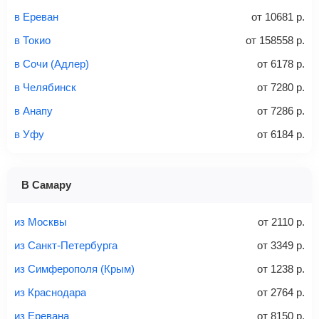
в Ереван
от
10681
р.
Стоимость авиабилетов зависит от выбранного тарифа:
в Токио
от
158558
р.
С багажом
= ручная кладь + багаж
в Сочи (Адлер)
от
6178
р.
Без багажа
= ручная кладь*
в Челябинск
от
7280
р.
Количество багажа
в Анапу
от
7286
р.
в Уфу
от
6184
р.
1 место
2 места
3 места
В Самару
Найти билеты с багажом
из Москвы
от
2110
р.
из Санкт-Петербурга
от
3349
р.
из Симферополя (Крым)
от
1238
р.
Вес багажа
из Краснодара
от
2764
р.
из Еревана
от
8150
р.