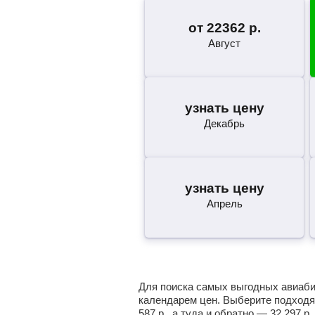
от
22362
р.
Август
узнать цену
Декабрь
узнать цену
Апрель
Для поиска самых выгодных авиабил
календарем цен. Выберите подходя
587
р.
, а туда и обратно —
32 297
р.