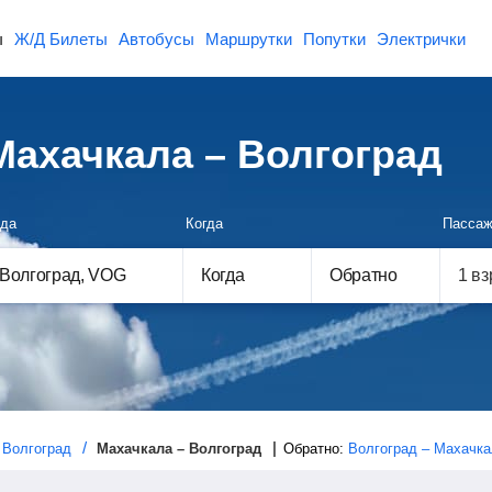
ы
Ж/Д Билеты
Автобусы
Маршрутки
Попутки
Электрички
ахачкала – Волгоград
да
Когда
Пассаж
Когда
Обратно
Волгоград
Махачкала – Волгоград
Обратно:
Волгоград – Махачк