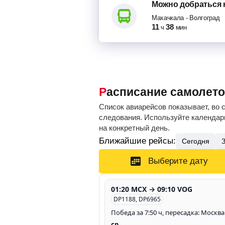
Можно добраться
Махачкала
-
Волгоград
11
38
ч
мин
Расписание самолет
Список авиарейсов показывает, во 
следования. Используйте календарь
на конкретный день.
Ближайшие рейсы:
Сегодня
Выберите дату
01:20 MCX → 09:10 VOG
DP1188, DP6965
Победа за 7:50 ч, пересадка: Москва
ср