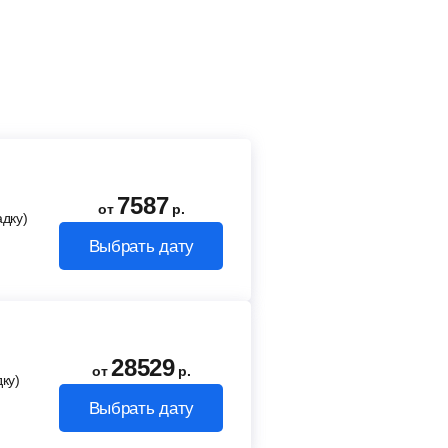
7587
от
р.
адку)
Выбрать дату
28529
от
р.
ку)
Выбрать дату