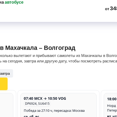
на
автобусе
34
от
ов Махачкала – Волгоград
сколько вылетают и прибывают самолеты из Махачкалы в Волгог
 на сегодня, завтра или другую дату, чтобы посмотреть распис
Завтра
07:40 MCX → 10:50 VOG
18:0
DP6924, SU6415
Норд в
Петер
Победа за 27:10 ч, пересадка: Москва
вт, чт
ср, сб, вс