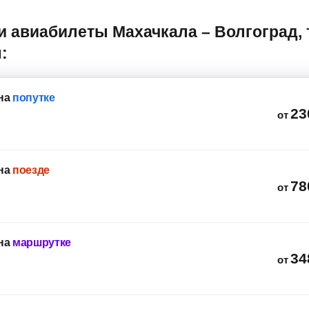
:
на
попутке
23
от
на
поезде
78
от
на
маршрутке
34
от