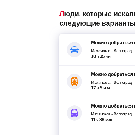
Люди, которые искали авиабилеты Махачкала – Волгоград, также смотрели
следующие варианты
Можно добраться
Махачкала
-
Волгоград
10
35
ч
мин
Можно добраться
Махачкала
-
Волгоград
17
5
ч
мин
Можно добраться
Махачкала
-
Волгоград
11
38
ч
мин