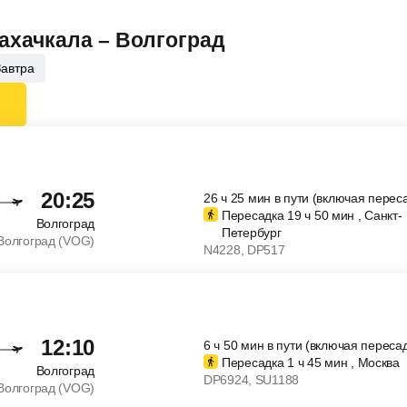
Махачкала – Волгоград
Завтра
20:25
26
ч
25
мин
в пути (включая перес
Пересадка 19
ч
50
мин
, Санкт-
Волгоград
Петербург
Волгоград (VOG)
N4228
, DP517
12:10
6
ч
50
мин
в пути (включая пересад
Пересадка 1
ч
45
мин
, Москва
Волгоград
DP6924
, SU1188
Волгоград (VOG)