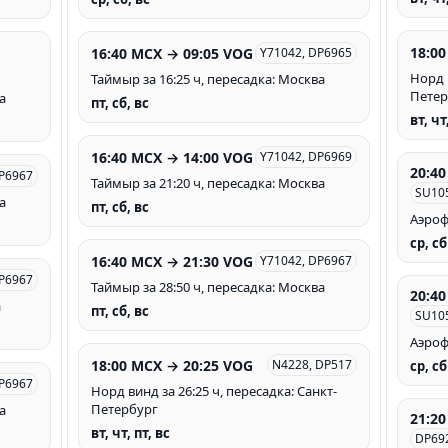
18:0
16:40 MCX → 09:05 VOG
Y71042, DP6965
Норд в
Таймыр за 16:25 ч, пересадка: Москва
Петер
а
пт, сб, вс
вт, чт
16:40 MCX → 14:00 VOG
Y71042, DP6969
20:4
ДР6967
Таймыр за 21:20 ч, пересадка: Москва
SU10
а
пт, сб, вс
Аэроф
ср, сб
16:40 MCX → 21:30 VOG
Y71042, DP6967
ДР6967
Таймыр за 28:50 ч, пересадка: Москва
20:4
а
пт, сб, вс
SU10
Аэроф
18:00 MCX → 20:25 VOG
N4228, DP517
ср, сб
ДР6967
Норд винд за 26:25 ч, пересадка: Санкт-
Петербург
а
21:2
вт, чт, пт, вс
DP69