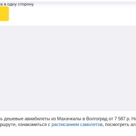
а в одну сторону
ы
ть дешевые авиабилеты из Махачкалы в Волгоград от
7 587
р.
На
аршруте, ознакомиться с
расписанием самолетов
, посмотреть а