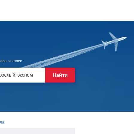
иры и класс
Найти
ала