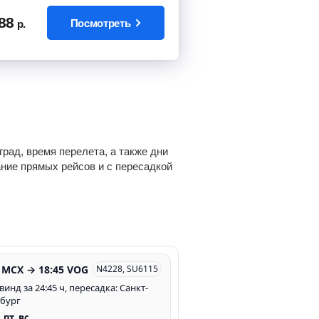
88
Посмотреть
р.
рад, время перелета, а также дни
ание прямых рейсов и с пересадкой
0 MCX → 18:45 VOG
N4228, SU6115
инд за 24:45 ч, пересадка: Санкт-
бург
, пт, вс