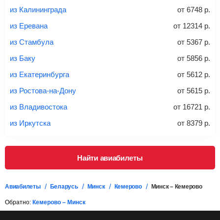
из Калининграда
от
6748
р.
Найти билеты с багажом
из Еревана
от
12314
р.
из Стамбула
от
5367
р.
*При необходимости багаж оплачивается отдельно при
из Баку
от
5856
р.
регистрации на рейс, в среднем
50 Euro
за место. Как
правило, сразу купить билет с багажом дешевле, чем
из Екатеринбурга
от
5612
р.
дополнительно оплачивать его в аэропорту.
из Ростова-на-Дону
от
5615
р.
Важно:
При покупке билета рекомендуем внимательно
проверять на официальном сайте продавца, включен ли
из Владивостока
от
16721
р.
багаж в стоимость.
из Иркутска
от
8379
р.
Подробная информация о перевозке багажа и его габаритах
Найти авиабилеты
Авиабилеты
Беларусь
Минск
Кемерово
Минск – Кемерово
Обратно:
Кемерово – Минск