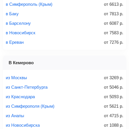
Стоимость авиабилетов зависит от выбранного тарифа:
в Симферополь (Крым)
от
6613
р.
С багажом
= ручная кладь + багаж
в Баку
от
7813
р.
Без багажа
= ручная кладь*
в Барселону
от
6087
р.
Количество багажа
в Новосибирск
от
7583
р.
в Ереван
от
7276
р.
1 место
2 места
3 места
В Кемерово
Найти билеты с багажом
из Москвы
от
3269
р.
из Санкт-Петербурга
от
5046
р.
из Краснодара
от
5093
р.
Вес багажа
из Симферополя (Крым)
от
5621
р.
из Анапы
от
4715
р.
из Новосибирска
от
1088
р.
20-23 кг
30 кг
40 кг