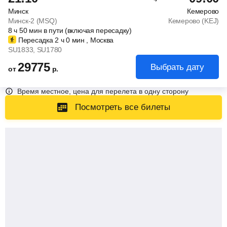
Минск
Кемерово
Минск-2 (MSQ)
Кемерово (KEJ)
8
ч
50
мин
в пути (включая пересадку)
Пересадка 2
ч
0
мин
, Москва
SU1833
, SU1780
29775
Выбрать дату
от
р.
Время местное, цена для перелета в одну сторону
Посмотреть все билеты