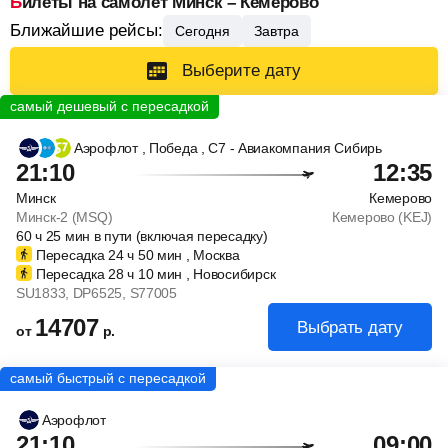
Билеты на самолет Минск – Кемерово
Ближайшие рейсы:
Сегодня
Завтра
Выберите дату
Аэрофлот
, Победа
, С7 - Авиакомпания Сибирь
21:10
12:35
Минск
Кемерово
Минск-2 (MSQ)
Кемерово (KEJ)
60
ч
25
мин
в пути (включая пересадку)
Пересадка 24
ч
50
мин
, Москва
Пересадка 28
ч
10
мин
, Новосибирск
SU1833
, DP6525
, S77005
14707
Выбрать дату
от
р.
Аэрофлот
21:10
09:00