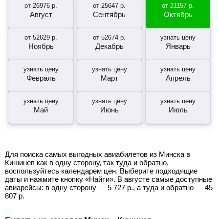
от
26976
р.
от
25647
р.
от
21157
р.
Август
Сентябрь
Октябрь
от
52629
р.
от
52674
р.
узнать цену
Ноябрь
Декабрь
Январь
узнать цену
узнать цену
узнать цену
Февраль
Март
Апрель
узнать цену
узнать цену
узнать цену
Май
Июнь
Июль
Для поиска самых выгодных авиабилетов из Минска в
Кишинев как в одну сторону, так туда и обратно,
воспользуйтесь календарем цен. Выберите подходящие
даты и нажмите кнопку «Найти». В августе самые доступные
авиарейсы: в одну сторону —
5 727
р.
, а туда и обратно —
45
807
р.