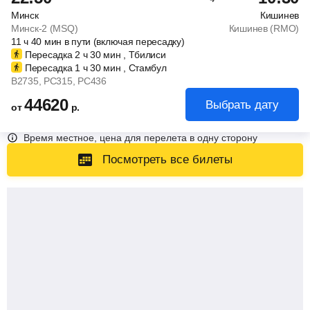
Минск
Кишинев
Минск-2 (MSQ)
Кишинев (RMO)
11
ч
40
мин
в пути (включая пересадку)
Пересадка 2
ч
30
мин
, Тбилиси
Пересадка 1
ч
30
мин
, Стамбул
B2735
, PC315
, PC436
44620
Выбрать дату
от
р.
Время местное, цена для перелета в одну сторону
Посмотреть все билеты