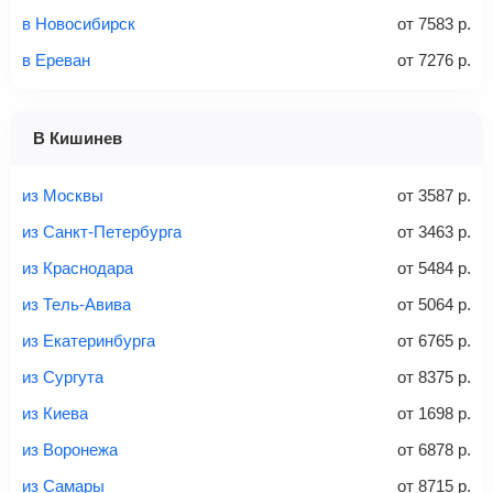
Количество багажа
в Новосибирск
от
7583
р.
в Ереван
от
7276
р.
1 место
2 места
3 места
В Кишинев
Найти билеты с багажом
из Москвы
от
3587
р.
из Санкт-Петербурга
от
3463
р.
из Краснодара
от
5484
р.
Вес багажа
из Тель-Авива
от
5064
р.
из Екатеринбурга
от
6765
р.
из Сургута
от
8375
р.
20-23 кг
30 кг
40 кг
из Киева
от
1698
р.
Найти билеты с багажом
из Воронежа
от
6878
р.
из Самары
от
8715
р.