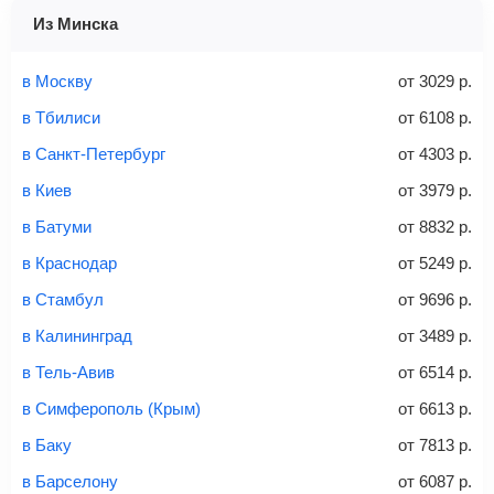
Найти
не более 10 кг
система перенаправит вас на сайт продавца.
Из Минска
Найти билеты
Заполните форму и оплатите
— укажите паспортные
и контактные данные, внимательно все перепроверьте
в Москву
от
3029
р.
Советы как сэкономить на покупке билета
и затем оплатите билет одним из перечисленных
в Тбилиси
от
6108
р.
способов: через интернет-банк, банковской картой,
электронными деньгами или наличными в салонах
в Санкт-Петербург
от
4303
р.
связи «Связной» или «Евросеть».
в Киев
от
3979
р.
Это все
— после оплаты в течение 10 минут к вам на
email придет электронный билет с данными о вашем
в Батуми
от
8832
р.
перелете. Его нужно распечатать и взять с собой в
в Краснодар
от
5249
р.
аэропорт. Для посадки потребуется только паспорт.
Багаж
— это крупные предметы, сдаваемые в
в Стамбул
от
9696
р.
багажное отделение самолета.
Найти билеты
в Калининград
от
3489
р.
не более 23 кг – эконом-класс
в Тель-Авив
от
6514
р.
Стоимость авиабилетов зависит от выбранного тарифа:
в Симферополь (Крым)
от
6613
р.
С багажом
= ручная кладь + багаж
в Баку
от
7813
р.
Без багажа
= ручная кладь*
в Барселону
от
6087
р.