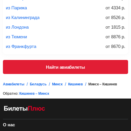
*При необходимости багаж оплачивается отдельно при
из Парижа
от
4334
р.
регистрации на рейс, в среднем
50 Euro
за место. Как
правило, сразу купить билет с багажом дешевле, чем
из Калининграда
от
8526
р.
дополнительно оплачивать его в аэропорту.
из Лондона
от
1815
р.
Важно:
При покупке билета рекомендуем внимательно
проверять на официальном сайте продавца, включен ли
из Тюмени
от
8876
р.
багаж в стоимость.
из Франкфурта
от
8670
р.
Подробная информация о перевозке багажа и его габаритах
Найти авиабилеты
Авиабилеты
Беларусь
Минск
Кишинев
Минск – Кишинев
Обратно:
Кишинев – Минск
О нас