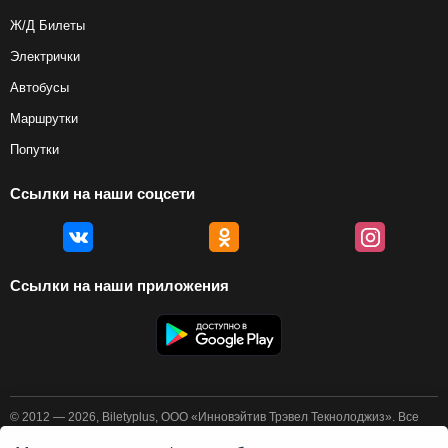
Ж/Д Билеты
Электрички
Автобусы
Маршрутки
Попутки
Ссылки на наши соцсети
Ссылки на наши приложения
© 2012 — 2026, Biletyplus, ООО «Инновэйтив Трэвел Текнолоджиз». Все
права защищены. Покупка авиабилетов осуществляется пользователем
самостоятельно на сайтах партнеров, BiletyPlus не несет