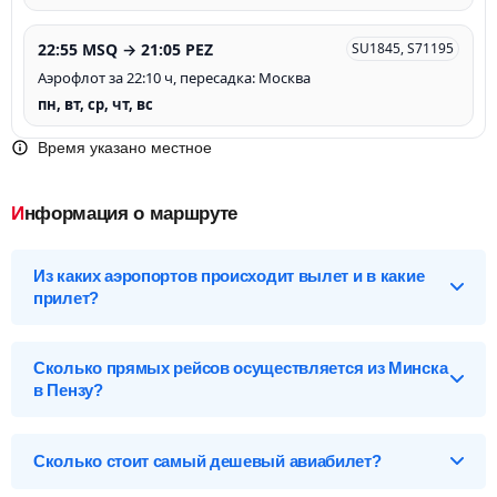
22:55 MSQ → 21:05 PEZ
SU1845, S71195
Аэрофлот за 22:10 ч, пересадка: Москва
пн, вт, ср, чт, вс
Время указано местное
Информация о маршруте
Из каких аэропортов происходит вылет и в какие
прилет?
Выберите нужный аэропорт вылета, чтобы посмотреть
подробное расписание вылетов и прилетов.
Сколько прямых рейсов осуществляется из Минска
в Пензу?
Минск (MSQ), Беларусь
Перелет Минск – Пенза обслуживают 11 авиакомпаний и 2
Аэропорты Минска
лоукостеров*. Больше всех авиарейсов на данном маршруте
Сколько стоит самый дешевый авиабилет?
Минск-2-MSQ
осуществляет авиакомпания Белавиа - Белорусские
авиалинии - 361 вылет в неделю стоимостью от
13 324
р
. А