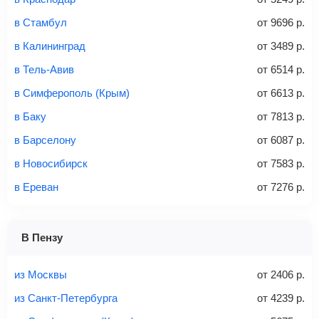
аэропорт. Для посадки потребуется только паспорт.
Багаж
— это крупные предметы, сдаваемые в
в Стамбул
от
9696
р.
багажное отделение самолета.
Найти билеты
в Калининград
от
3489
р.
не более 23 кг – эконом-класс
в Тель-Авив
от
6514
р.
Стоимость авиабилетов зависит от выбранного тарифа:
в Симферополь (Крым)
от
6613
р.
С багажом
= ручная кладь + багаж
в Баку
от
7813
р.
Без багажа
= ручная кладь*
в Барселону
от
6087
р.
Количество багажа
в Новосибирск
от
7583
р.
в Ереван
от
7276
р.
1 место
2 места
3 места
В Пензу
Найти билеты с багажом
из Москвы
от
2406
р.
из Санкт-Петербурга
от
4239
р.