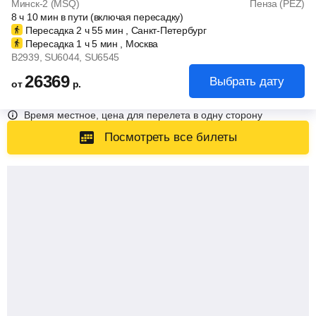
Минск-2 (MSQ)
Пенза (PEZ)
8
ч
10
мин
в пути (включая пересадку)
Пересадка 2
ч
55
мин
, Санкт-Петербург
Пересадка 1
ч
5
мин
, Москва
B2939
, SU6044
, SU6545
26369
Выбрать дату
от
р.
Время местное, цена для перелета в одну сторону
Посмотреть все билеты