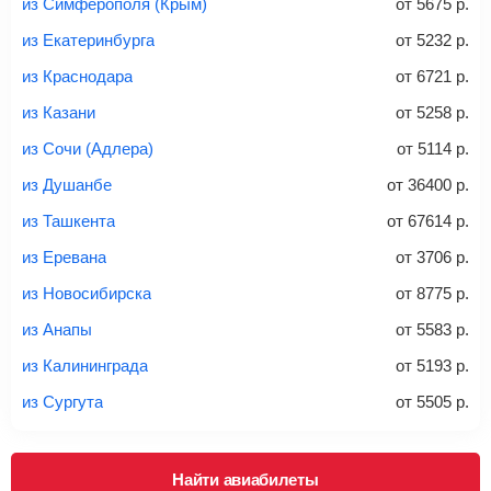
из Симферополя (Крым)
от
5675
р.
Вес багажа
из Екатеринбурга
от
5232
р.
из Краснодара
от
6721
р.
из Казани
от
5258
р.
20-23 кг
30 кг
40 кг
из Сочи (Адлера)
от
5114
р.
Найти билеты с багажом
из Душанбе
от
36400
р.
из Ташкента
от
67614
р.
*При необходимости багаж оплачивается отдельно при
из Еревана
от
3706
р.
регистрации на рейс, в среднем
50 Euro
за место. Как
правило, сразу купить билет с багажом дешевле, чем
из Новосибирска
от
8775
р.
дополнительно оплачивать его в аэропорту.
из Анапы
от
5583
р.
Важно:
При покупке билета рекомендуем внимательно
проверять на официальном сайте продавца, включен ли
из Калининграда
от
5193
р.
багаж в стоимость.
из Сургута
от
5505
р.
Подробная информация о перевозке багажа и его габаритах
Найти авиабилеты