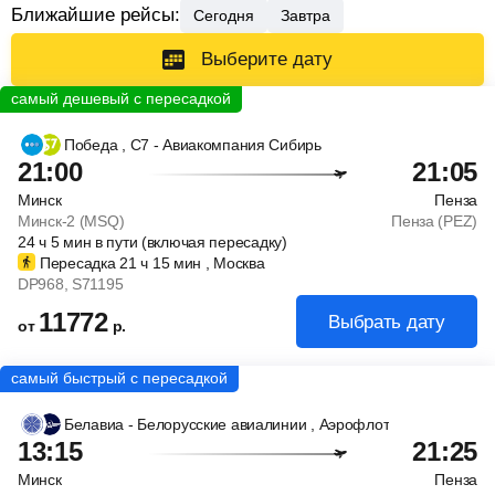
Ближайшие рейсы:
Сегодня
Завтра
Выберите дату
Победа
, С7 - Авиакомпания Сибирь
21:00
21:05
Минск
Пенза
Минск-2 (MSQ)
Пенза (PEZ)
24
ч
5
мин
в пути (включая пересадку)
Пересадка 21
ч
15
мин
, Москва
DP968
, S71195
11772
Выбрать дату
от
р.
Белавиа - Белорусские авиалинии
, Аэрофлот
13:15
21:25
Минск
Пенза