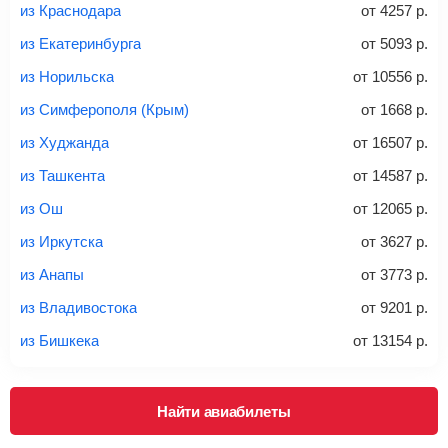
из Краснодара
от
4257
р.
из Екатеринбурга
от
5093
р.
из Норильска
от
10556
р.
20-23 кг
30 кг
40 кг
из Симферополя (Крым)
от
1668
р.
Найти билеты с багажом
из Худжанда
от
16507
р.
из Ташкента
от
14587
р.
*При необходимости багаж оплачивается отдельно при
из Ош
от
12065
р.
регистрации на рейс, в среднем
50 Euro
за место. Как
правило, сразу купить билет с багажом дешевле, чем
из Иркутска
от
3627
р.
дополнительно оплачивать его в аэропорту.
из Анапы
от
3773
р.
Важно:
При покупке билета рекомендуем внимательно
проверять на официальном сайте продавца, включен ли
из Владивостока
от
9201
р.
багаж в стоимость.
из Бишкека
от
13154
р.
Подробная информация о перевозке багажа и его габаритах
Найти авиабилеты