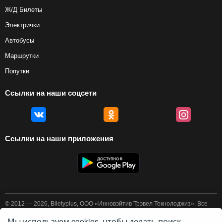
Ж/Д Билеты
Электрички
Автобусы
Маршрутки
Попутки
Ссылки на наши соцсети
Ссылки на наши приложения
© 2012 — 2026, Biletyplus, ООО «Инновэйтив Трэвел Текнолоджиз». Все
права защищены. Покупка авиабилетов осуществляется пользователем
самостоятельно на сайтах партнеров, BiletyPlus не несет
Мы используем cookies, чтобы делать поиск