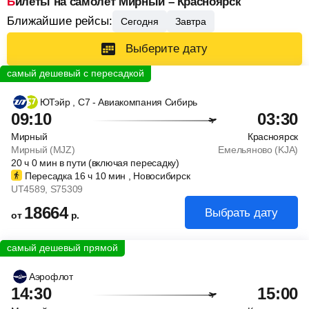
Билеты на самолет Мирный – Красноярск
Ближайшие рейсы:
Сегодня
Завтра
Выберите дату
ЮТэйр
, С7 - Авиакомпания Сибирь
09:10
03:30
Мирный
Красноярск
Мирный (MJZ)
Емельяново (KJA)
20
ч
0
мин
в пути (включая пересадку)
Пересадка 16
ч
10
мин
, Новосибирск
UT4589
, S75309
18664
Выбрать дату
от
р.
Аэрофлот
14:30
15:00