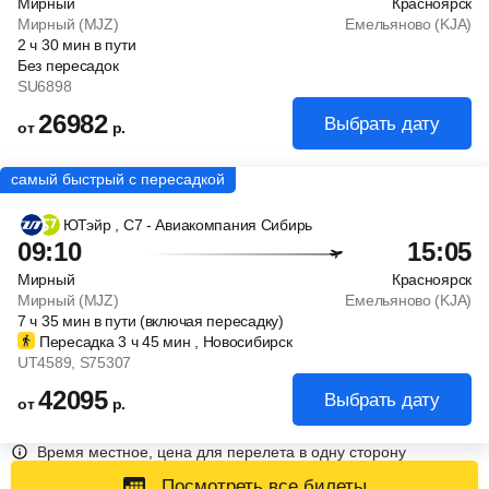
Мирный
Красноярск
Мирный (MJZ)
Емельяново (KJA)
2
ч
30
мин
в пути
Без пересадок
SU6898
26982
Выбрать дату
от
р.
ЮТэйр
, С7 - Авиакомпания Сибирь
09:10
15:05
Мирный
Красноярск
Мирный (MJZ)
Емельяново (KJA)
7
ч
35
мин
в пути (включая пересадку)
Пересадка 3
ч
45
мин
, Новосибирск
UT4589
, S75307
42095
Выбрать дату
от
р.
Время местное, цена для перелета в одну сторону
Посмотреть все билеты