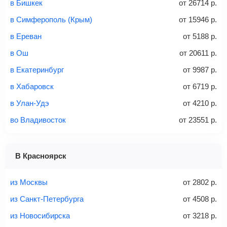
в Бишкек
от
26714
р.
багажное отделение самолета.
Найти билеты
в Симферополь (Крым)
от
15946
р.
не более 23 кг – эконом-класс
в Ереван
от
5188
р.
Стоимость авиабилетов зависит от выбранного тарифа:
в Ош
от
20611
р.
С багажом
= ручная кладь + багаж
в Екатеринбург
от
9987
р.
Без багажа
= ручная кладь*
в Хабаровск
от
6719
р.
Количество багажа
в Улан-Удэ
от
4210
р.
во Владивосток
от
23551
р.
1 место
2 места
3 места
В Красноярск
Найти билеты с багажом
из Москвы
от
2802
р.
из Санкт-Петербурга
от
4508
р.
из Новосибирска
от
3218
р.
Вес багажа