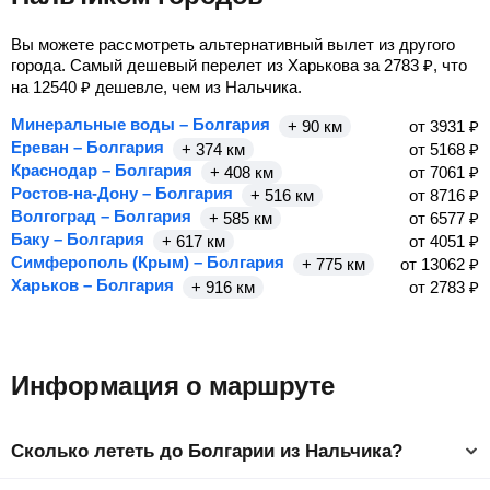
Вы можете рассмотреть альтернативный вылет из другого
города. Самый дешевый перелет из Харькова за
2783
₽
, что
на
12540
₽
дешевле, чем из Нальчика.
Минеральные воды – Болгария
+ 90 км
от
3931
₽
Ереван – Болгария
+ 374 км
от
5168
₽
Краснодар – Болгария
+ 408 км
от
7061
₽
Ростов-на-Дону – Болгария
+ 516 км
от
8716
₽
Волгоград – Болгария
+ 585 км
от
6577
₽
Баку – Болгария
+ 617 км
от
4051
₽
Симферополь (Крым) – Болгария
+ 775 км
от
13062
₽
Харьков – Болгария
+ 916 км
от
2783
₽
Информация о маршруте
Сколько лететь до Болгарии из Нальчика?
Время полета из Нальчика в Болгарию составляет