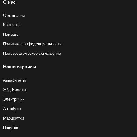
О нас
отправляется ваш рейс, а также в какой аэропорт он
прибывает, вы можете у сотрудника нашего
контакт-центра
или напрямую в авиакомпании.
О компании
Контакты
Помощь
Политика конфиденциальности
Пользовательское соглашение
Наши сервисы
Авиабилеты
Ж/Д Билеты
Электрички
Автобусы
Маршрутки
Попутки