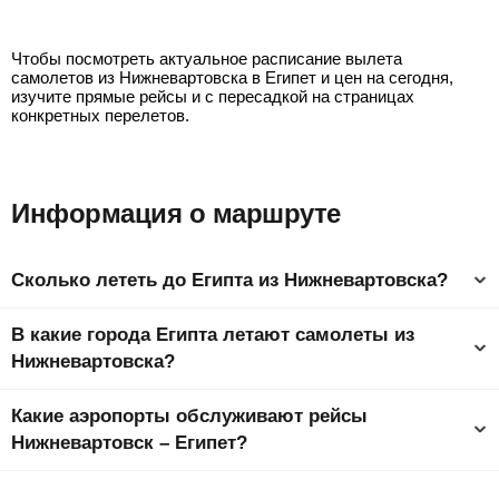
Нижневартовск - Каир
Чтобы посмотреть актуальное расписание вылета
самолетов из Нижневартовска в Египет и цен на сегодня,
изучите прямые рейсы и с пересадкой на страницах
конкретных перелетов.
Информация о маршруте
Сколько лететь до Египта из Нижневартовска?
Время полета из Нижневартовска в Египет составляет
В какие города Египта летают самолеты из
6 ч 8 мин до столицы страны Каир.
Нижневартовска?
Ниже представлен список самых популярных городов
Какие аэропорты обслуживают рейсы
Египта. Самый дешевый город, куда можно слетать – Каир от
5299
₽
. На странице города у вас будет возможность
Нижневартовск – Египет?
подробно ознакомиться с информацией, как долететь до
выбранного города с минимальными затратами.
Весь авиа трафик Нижневартовск – Египет проходит через