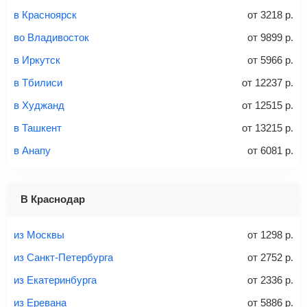
Найти билеты
в Красноярск
от
3218
р.
не более 23 кг – эконом-класс
во Владивосток
от
9899
р.
Стоимость авиабилетов зависит от выбранного тарифа:
в Иркутск
от
5966
р.
С багажом
= ручная кладь + багаж
в Тбилиси
от
12237
р.
Без багажа
= ручная кладь*
в Худжанд
от
12515
р.
Количество багажа
в Ташкент
от
13215
р.
в Анапу
от
6081
р.
1 место
2 места
3 места
В Краснодар
Найти билеты с багажом
из Москвы
от
1298
р.
из Санкт-Петербурга
от
2752
р.
из Екатеринбурга
от
2336
р.
Вес багажа
из Еревана
от
5886
р.