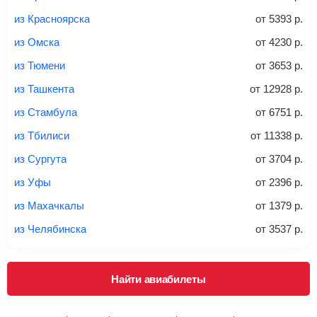
из Красноярска
от
5393
р.
из Омска
от
4230
р.
20-23 кг
30 кг
40 кг
из Тюмени
от
3653
р.
Найти билеты с багажом
из Ташкента
от
12928
р.
из Стамбула
от
6751
р.
*При необходимости багаж оплачивается отдельно при
из Тбилиси
от
11338
р.
регистрации на рейс, в среднем
50 Euro
за место. Как
правило, сразу купить билет с багажом дешевле, чем
из Сургута
от
3704
р.
дополнительно оплачивать его в аэропорту.
из Уфы
от
2396
р.
Важно:
При покупке билета рекомендуем внимательно
проверять на официальном сайте продавца, включен ли
из Махачкалы
от
1379
р.
багаж в стоимость.
из Челябинска
от
3537
р.
Подробная информация о перевозке багажа и его габаритах
Найти авиабилеты