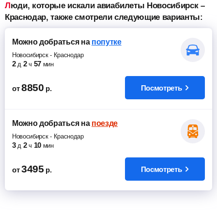
Люди, которые искали авиабилеты Новосибирск –
Краснодар, также смотрели следующие варианты:
Можно добраться
на
попутке
Новосибирск
-
Краснодар
2
2
57
д
ч
мин
8850
Посмотреть
от
р.
Можно добраться
на
поезде
Новосибирск
-
Краснодар
3
2
10
д
ч
мин
3495
Посмотреть
от
р.