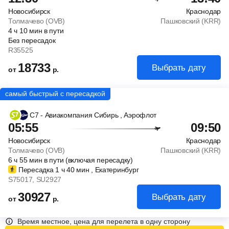
Новосибирск
Краснодар
Толмачево (OVB)
Пашковский (KRR)
4
ч
10
мин
в пути
Без пересадок
R35525
18733
Выбрать дату
от
р.
С7 - Авиакомпания Сибирь
, Аэрофлот
05:55
09:50
Новосибирск
Краснодар
Толмачево (OVB)
Пашковский (KRR)
6
ч
55
мин
в пути (включая пересадку)
Пересадка 1
ч
40
мин
, Екатеринбург
S75017
, SU2927
30927
Выбрать дату
от
р.
Время местное, цена для перелета в одну сторону