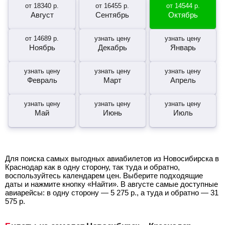
от
18340
р.
от
16455
р.
от
14544
р.
Август
Сентябрь
Октябрь
от
14689
р.
узнать цену
узнать цену
Ноябрь
Декабрь
Январь
узнать цену
узнать цену
узнать цену
Февраль
Март
Апрель
узнать цену
узнать цену
узнать цену
Май
Июнь
Июль
Для поиска самых выгодных авиабилетов из Новосибирска в
Краснодар как в одну сторону, так туда и обратно,
воспользуйтесь календарем цен. Выберите подходящие
даты и нажмите кнопку «Найти». В августе самые доступные
авиарейсы: в одну сторону —
5 275
р.
, а туда и обратно —
31
575
р.