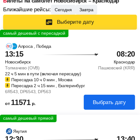
Билеты на самолет Новосибирск – Краснодар
Ближайшие рейсы:
Сегодня
Завтра
Выберите дату
Алроса
, Победа
13:15
08:20
Новосибирск
Краснодар
Толмачево (OVB)
Пашковский (KRR)
22
ч
5
мин
в пути (включая пересадку)
Пересадка 10
ч
0
мин
, Москва
Пересадка 2
ч
15
мин
, Екатеринбург
6R543
, DP6543
, DP563
11571
Выбрать дату
от
р.
Якутия
12:30
13:40