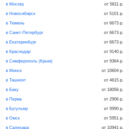
и контактные данные, внимательно все перепроверьте
в Москву
от
5811
р.
Советы как сэкономить на покупке билета
и затем оплатите билет одним из перечисленных
в Новосибирск
от
5101
р.
способов: через интернет-банк, банковской картой,
электронными деньгами или наличными в салонах
в Тюмень
от
6673
р.
связи «Связной» или «Евросеть».
в Санкт-Петербург
от
6673
р.
Это все
— после оплаты в течение 10 минут к вам на
email придет электронный билет с данными о вашем
в Екатеринбург
от
6673
р.
перелете. Его нужно распечатать и взять с собой в
в Краснодар
от
9140
р.
аэропорт. Для посадки потребуется только паспорт.
Багаж
— это крупные предметы, сдаваемые в
в Симферополь (Крым)
от
9364
р.
багажное отделение самолета.
Найти билеты
в Минск
от
10604
р.
не более 23 кг – эконом-класс
в Ташкент
от
4615
р.
Стоимость авиабилетов зависит от выбранного тарифа:
в Баку
от
18056
р.
С багажом
= ручная кладь + багаж
в Пермь
от
2906
р.
Без багажа
= ручная кладь*
в Бугульму
от
9990
р.
Количество багажа
в Омск
от
5951
р.
в Салехард
от
10941
р.