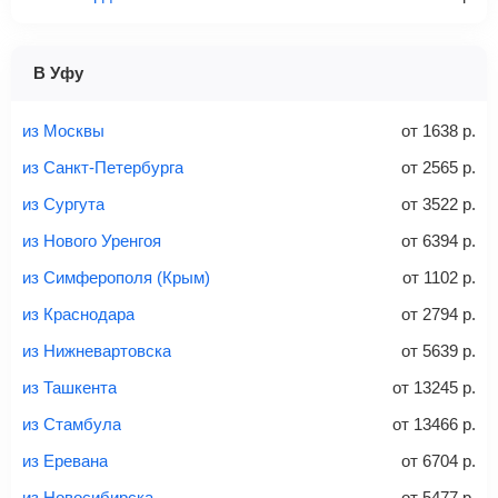
1 место
2 места
3 места
В Уфу
Найти билеты с багажом
из Москвы
от
1638
р.
из Санкт-Петербурга
от
2565
р.
из Сургута
от
3522
р.
Вес багажа
из Нового Уренгоя
от
6394
р.
из Симферополя (Крым)
от
1102
р.
из Краснодара
от
2794
р.
20-23 кг
30 кг
40 кг
из Нижневартовска
от
5639
р.
Найти билеты с багажом
из Ташкента
от
13245
р.
из Стамбула
от
13466
р.
*При необходимости багаж оплачивается отдельно при
из Еревана
от
6704
р.
регистрации на рейс, в среднем
50 Euro
за место. Как
правило, сразу купить билет с багажом дешевле, чем
из Новосибирска
от
5477
р.