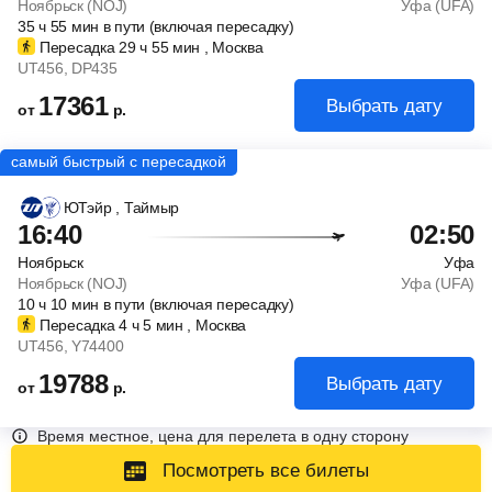
Ноябрьск (NOJ)
Уфа (UFA)
35
ч
55
мин
в пути (включая пересадку)
Пересадка 29
ч
55
мин
, Москва
UT456
, DP435
17361
Выбрать дату
от
р.
ЮТэйр
, Таймыр
16:40
02:50
Ноябрьск
Уфа
Ноябрьск (NOJ)
Уфа (UFA)
10
ч
10
мин
в пути (включая пересадку)
Пересадка 4
ч
5
мин
, Москва
UT456
, Y74400
19788
Выбрать дату
от
р.
Время местное, цена для перелета в одну сторону
Посмотреть все билеты