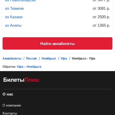
дополнительно оплачивать его в аэропорту.
из Тюмени
от
3081
р.
Важно:
При покупке билета рекомендуем внимательно
проверять на официальном сайте продавца, включен ли
из Казани
от
2500
р.
багаж в стоимость.
из Анапы
от
1365
р.
Подробная информация о перевозке багажа и его габаритах
Найти авиабилеты
Авиабилеты
Россия
Ноябрьск
Уфа
Ноябрьск – Уфа
Обратно:
Уфа – Ноябрьск
О нас
О компании
Контакты