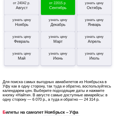
от
24042
р.
от
22015
р.
узнать цену
Август
Сентябрь
Октябрь
узнать цену
узнать цену
узнать цену
Ноябрь
Декабрь
Январь
узнать цену
узнать цену
узнать цену
Февраль
Март
Апрель
узнать цену
узнать цену
узнать цену
Май
Июнь
Июль
Для поиска самых выгодных авиабилетов из Ноябрьска в
Уфу как в одну сторону, так туда и обратно, воспользуйтесь
календарем цен. Выберите подходящие даты и нажмите
кнопку «Найти». В августе самые доступные авиарейсы: в
одну сторону —
6 070
р.
, а туда и обратно —
24 314
р.
Билеты на самолет Ноябрьск – Уфа