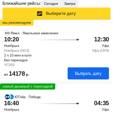
Ближайшие рейсы:
Сегодня
Завтра
Выберите дату
Ямал - Ямальские авиалинии
10:20
12:30
Ноябрьск
Уфа
Ноябрьск (NOJ)
Уфа (UFA)
2
ч
10
мин
в пути
Без пересадок
YC350
14178
Выбрать дату
от
р.
ЮТэйр
, Победа
16:40
04:35
Ноябрьск
Уфа