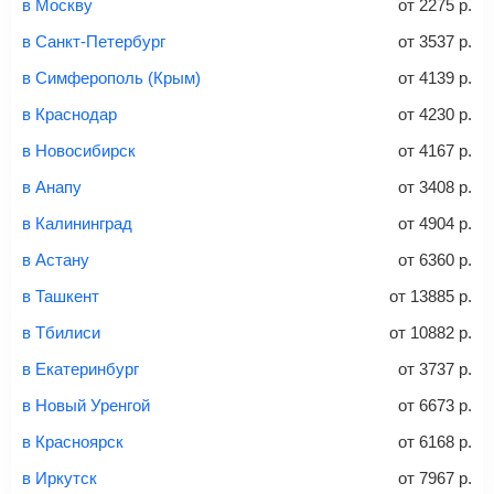
и контактные данные, внимательно все перепроверьте
в Москву
от
2275
р.
и затем оплатите билет одним из перечисленных
в Санкт-Петербург
от
3537
р.
способов: через интернет-банк, банковской картой,
электронными деньгами или наличными в салонах
в Симферополь (Крым)
от
4139
р.
связи «Связной» или «Евросеть».
в Краснодар
от
4230
р.
Это все
— после оплаты в течение 10 минут к вам на
email придет электронный билет с данными о вашем
в Новосибирск
от
4167
р.
перелете. Его нужно распечатать и взять с собой в
в Анапу
от
3408
р.
аэропорт. Для посадки потребуется только паспорт.
Багаж
— это крупные предметы, сдаваемые в
в Калининград
от
4904
р.
багажное отделение самолета.
Найти билеты
в Астану
от
6360
р.
не более 23 кг – эконом-класс
в Ташкент
от
13885
р.
Стоимость авиабилетов зависит от выбранного тарифа:
в Тбилиси
от
10882
р.
С багажом
= ручная кладь + багаж
в Екатеринбург
от
3737
р.
Без багажа
= ручная кладь*
в Новый Уренгой
от
6673
р.
Количество багажа
в Красноярск
от
6168
р.
в Иркутск
от
7967
р.