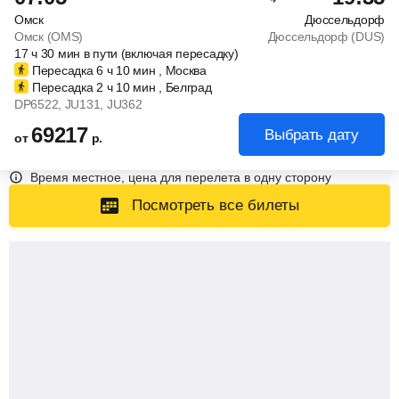
Омск
Дюссельдорф
Омск (OMS)
Дюссельдорф (DUS)
17
ч
30
мин
в пути (включая пересадку)
Пересадка 6
ч
10
мин
, Москва
Пересадка 2
ч
10
мин
, Белград
DP6522
, JU131
, JU362
69217
Выбрать дату
от
р.
Время местное, цена для перелета в одну сторону
Посмотреть все билеты