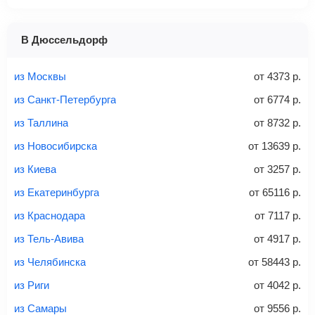
1 место
2 места
3 места
В Дюссельдорф
Найти билеты с багажом
из Москвы
от
4373
р.
из Санкт-Петербурга
от
6774
р.
из Таллина
от
8732
р.
Вес багажа
из Новосибирска
от
13639
р.
из Киева
от
3257
р.
из Екатеринбурга
от
65116
р.
20-23 кг
30 кг
40 кг
из Краснодара
от
7117
р.
Найти билеты с багажом
из Тель-Авива
от
4917
р.
из Челябинска
от
58443
р.
*При необходимости багаж оплачивается отдельно при
из Риги
от
4042
р.
регистрации на рейс, в среднем
50 Euro
за место. Как
правило, сразу купить билет с багажом дешевле, чем
из Самары
от
9556
р.