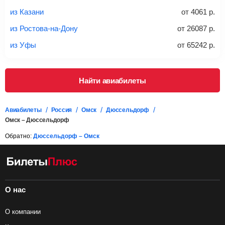
дополнительно оплачивать его в аэропорту.
из Казани
от
4061
р.
Важно:
При покупке билета рекомендуем внимательно
проверять на официальном сайте продавца, включен ли
из Ростова-на-Дону
от
26087
р.
багаж в стоимость.
из Уфы
от
65242
р.
Подробная информация о перевозке багажа и его габаритах
Найти авиабилеты
Авиабилеты
Россия
Омск
Дюссельдорф
Омск – Дюссельдорф
Обратно:
Дюссельдорф – Омск
О нас
О компании