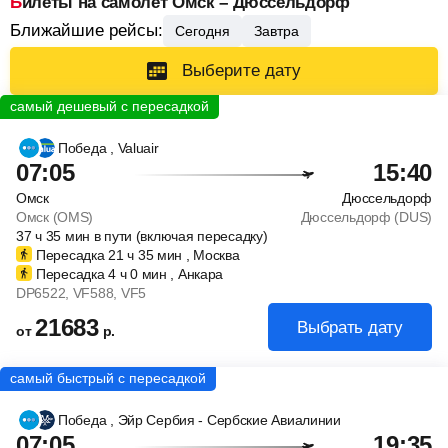
Билеты на самолет Омск – Дюссельдорф
Ближайшие рейсы:
Сегодня
Завтра
Выберите дату
Победа
, Valuair
07:05
15:40
Омск
Дюссельдорф
Омск (OMS)
Дюссельдорф (DUS)
37
ч
35
мин
в пути (включая пересадку)
Пересадка 21
ч
35
мин
, Москва
Пересадка 4
ч
0
мин
, Анкара
DP6522
, VF588
, VF5
21683
Выбрать дату
от
р.
Победа
, Эйр Сербия - Сербские Авиалинии
07:05
19:35