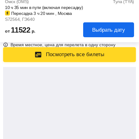
Омск (OMS)
Тула (TYA)
10
ч
35
мин
в пути (включая пересадку)
Пересадка 3
ч
20
мин
, Москва
S72564
, ГЭ640
11522
Выбрать дату
от
р.
Время местное, цена для перелета в одну сторону
Посмотреть все билеты