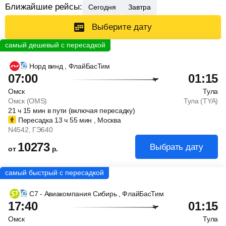
Ближайшие рейсы:
Сегодня
Завтра
Выберите дату
Норд винд
, ФлайБасТим
07:00
01:15
Омск
Тула
Омск (OMS)
Тула (TYA)
21
ч
15
мин
в пути (включая пересадку)
Пересадка 13
ч
55
мин
, Москва
N4542
, ГЭ640
10273
Выбрать дату
от
р.
С7 - Авиакомпания Сибирь
, ФлайБасТим
17:40
01:15
Омск
Тула