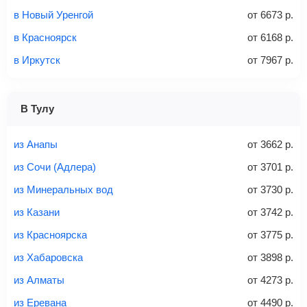
в Новый Уренгой
от
6673
р.
Количество багажа
в Красноярск
от
6168
р.
в Иркутск
от
7967
р.
1 место
2 места
3 места
В Тулу
Найти билеты с багажом
из Анапы
от
3662
р.
из Сочи (Адлера)
от
3701
р.
из Минеральных вод
от
3730
р.
Вес багажа
из Казани
от
3742
р.
из Красноярска
от
3775
р.
из Хабаровска
от
3898
р.
20-23 кг
30 кг
40 кг
из Алматы
от
4273
р.
Найти билеты с багажом
из Еревана
от
4490
р.