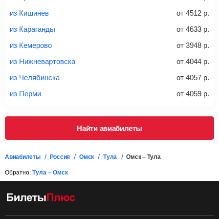
из Кишинев
от
4512
р.
*При необходимости багаж оплачивается отдельно при
из Караганды
от
4633
р.
регистрации на рейс, в среднем
50 Euro
за место. Как
правило, сразу купить билет с багажом дешевле, чем
из Кемерово
от
3948
р.
дополнительно оплачивать его в аэропорту.
из Нижневартовска
от
4044
р.
Важно:
При покупке билета рекомендуем внимательно
проверять на официальном сайте продавца, включен ли
из Челябинска
от
4057
р.
багаж в стоимость.
из Перми
от
4059
р.
Подробная информация о перевозке багажа и его габаритах
Найти авиабилеты
Авиабилеты
Россия
Омск
Тула
Омск – Тула
Обратно:
Тула – Омск