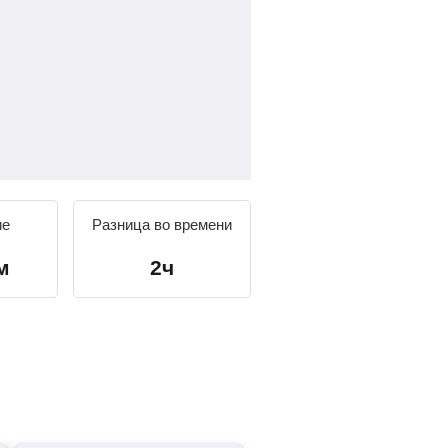
ие
Разница во времени
м
2ч