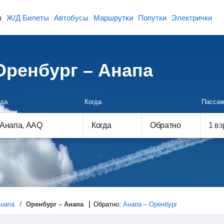
ы
Ж/Д Билеты
Автобусы
Маршрутки
Попутки
Электрички
ренбург – Анапа
да
Когда
Пассаж
Когда
Обратно
напа
Оренбург – Анапа
Обратно:
Анапа – Оренбург