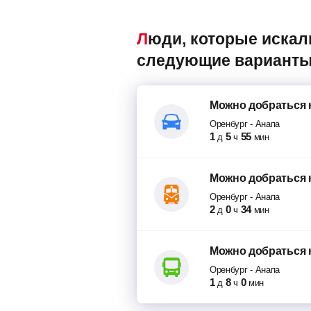
Люди, которые искали авиабилеты Оренбург – Анапа, также смотрели
следующие варианты
Можно добраться
Оренбург
-
Анапа
1
5
55
д
ч
мин
Можно добраться
Оренбург
-
Анапа
2
0
34
д
ч
мин
Можно добраться
Оренбург
-
Анапа
1
8
0
д
ч
мин