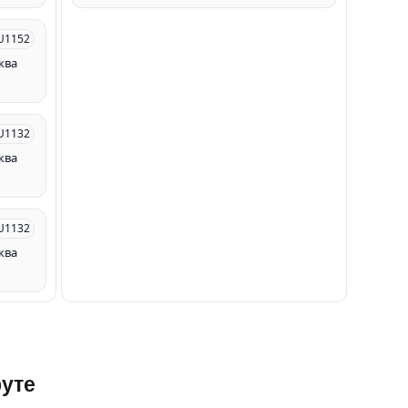
U1152
ква
U1132
ква
U1132
ква
уте