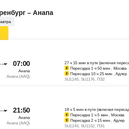
Оренбург – Анапа
Завтра
07:00
27
ч
15
мин
в пути (включая перес
Пересадка 1
ч
50
мин
, Москва
Анапа
Пересадка 10
ч
25
мин
, Адлер
Анапа (AAQ)
SU1245
, SU1176
, ПЭ2
21:50
18
ч
5
мин
в пути (включая пересад
Пересадка 1
ч
5
мин
, Москва
Анапа
Пересадка 2
ч
15
мин
, Адлер
Анапа (AAQ)
SU1245
, SU1152
, ПЭ1