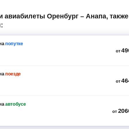
:
на
попутке
49
от
на
поезде
46
от
на
автобусе
206
от