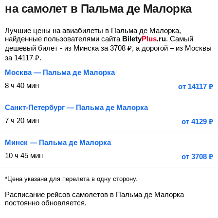
на самолет в Пальма де Малорка
Лучшие цены на авиабилеты в Пальма де Малорка,
найденные пользователями сайта
Bilety
Plus
.ru
. Самый
дешевый билет - из Минска за
3708
₽
, а дорогой – из Москвы
за
14117
₽
.
Москва — Пальма де Малорка
8 ч 40 мин
от
14117
₽
Санкт-Петербург — Пальма де Малорка
7 ч 20 мин
от
4129
₽
Минск — Пальма де Малорка
10 ч 45 мин
от
3708
₽
*Цена указана для перелета в одну сторону.
Расписание рейсов самолетов в Пальма де Малорка
постоянно обновляется.