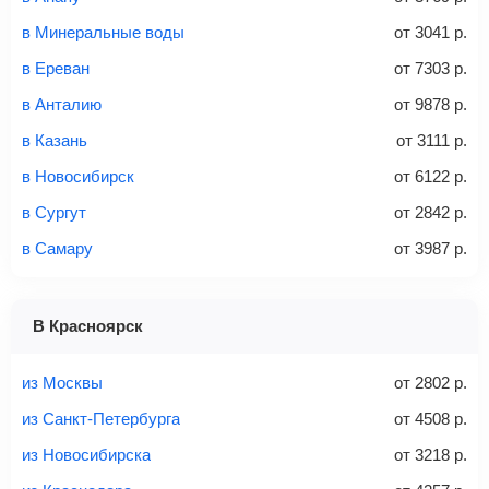
багажное отделение самолета.
Найти билеты
в Минеральные воды
от
3041
р.
не более 23 кг – эконом-класс
в Ереван
от
7303
р.
Стоимость авиабилетов зависит от выбранного тарифа:
в Анталию
от
9878
р.
С багажом
= ручная кладь + багаж
в Казань
от
3111
р.
Без багажа
= ручная кладь*
в Новосибирск
от
6122
р.
Количество багажа
в Сургут
от
2842
р.
в Самару
от
3987
р.
1 место
2 места
3 места
В Красноярск
Найти билеты с багажом
из Москвы
от
2802
р.
из Санкт-Петербурга
от
4508
р.
из Новосибирска
от
3218
р.
Вес багажа