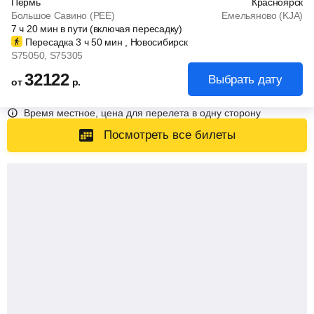
Пермь
Красноярск
Большое Савино (PEE)
Емельяново (KJA)
7
ч
20
мин
в пути (включая пересадку)
Пересадка 3
ч
50
мин
, Новосибирск
S75050
, S75305
32122
Выбрать дату
от
р.
Время местное, цена для перелета в одну сторону
Посмотреть все билеты