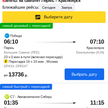
Билеты на самолет Пермь – Красноярск
Ближайшие рейсы:
Сегодня
Завтра
Выберите дату
Победа
06:10
07:10
Пермь
Красноярск
Большое Савино (PEE)
Емельяново (KJA)
23
ч
0
мин
в пути (включая пересадку)
Пересадка 16
ч
10
мин
, Москва
DP434
, DP6547
13736
Выбрать дату
от
р.
С7 - Авиакомпания Сибирь
01:35
11:15