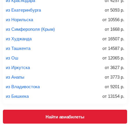
из Краснодара
от
4257
р.
из Екатеринбурга
от
5093
р.
из Норильска
от
10556
р.
20-23 кг
30 кг
40 кг
из Симферополя (Крым)
от
1668
р.
Найти билеты с багажом
из Худжанда
от
16507
р.
из Ташкента
от
14587
р.
*При необходимости багаж оплачивается отдельно при
из Ош
от
12065
р.
регистрации на рейс, в среднем
50 Euro
за место. Как
правило, сразу купить билет с багажом дешевле, чем
из Иркутска
от
3627
р.
дополнительно оплачивать его в аэропорту.
из Анапы
от
3773
р.
Важно:
При покупке билета рекомендуем внимательно
проверять на официальном сайте продавца, включен ли
из Владивостока
от
9201
р.
багаж в стоимость.
из Бишкека
от
13154
р.
Подробная информация о перевозке багажа и его габаритах
Найти авиабилеты