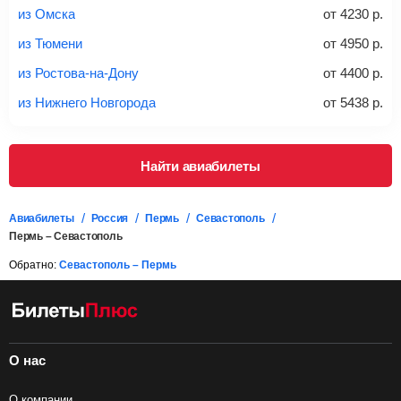
правило, сразу купить билет с багажом дешевле, чем
из Омска
от
4230
р.
дополнительно оплачивать его в аэропорту.
из Тюмени
от
4950
р.
Важно:
При покупке билета рекомендуем внимательно
проверять на официальном сайте продавца, включен ли
из Ростова-на-Дону
от
4400
р.
багаж в стоимость.
из Нижнего Новгорода
от
5438
р.
Подробная информация о перевозке багажа и его габаритах
Найти авиабилеты
Авиабилеты
Россия
Пермь
Севастополь
Пермь – Севастополь
Обратно:
Севастополь – Пермь
О нас
О компании