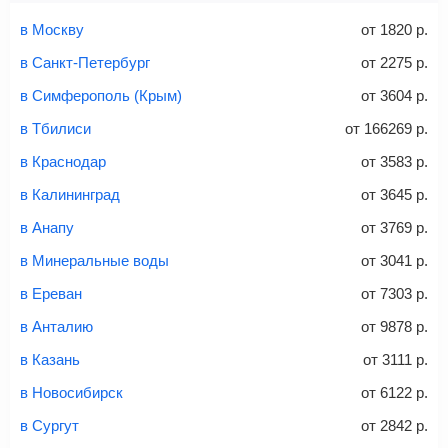
Найти билеты
Заполните форму и оплатите
— укажите паспортные
Советы как сэкономить на покупке билета
и контактные данные, внимательно все перепроверьте
в Москву
от
1820
р.
и затем оплатите билет одним из перечисленных
в Санкт-Петербург
от
2275
р.
способов: через интернет-банк, банковской картой,
электронными деньгами или наличными в салонах
в Симферополь (Крым)
от
3604
р.
связи «Связной» или «Евросеть».
в Тбилиси
от
166269
р.
Это все
— после оплаты в течение 10 минут к вам на
email придет электронный билет с данными о вашем
в Краснодар
от
3583
р.
перелете. Его нужно распечатать и взять с собой в
в Калининград
от
3645
р.
аэропорт. Для посадки потребуется только паспорт.
Багаж
— это крупные предметы, сдаваемые в
в Анапу
от
3769
р.
багажное отделение самолета.
Найти билеты
в Минеральные воды
от
3041
р.
не более 23 кг – эконом-класс
в Ереван
от
7303
р.
Стоимость авиабилетов зависит от выбранного тарифа:
в Анталию
от
9878
р.
С багажом
= ручная кладь + багаж
в Казань
от
3111
р.
Без багажа
= ручная кладь*
в Новосибирск
от
6122
р.
Количество багажа
в Сургут
от
2842
р.