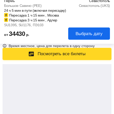
Пермь
Севастополь
Большое Савино (PEE)
Севастополь (UKS)
24
ч
5
мин
в пути (включая пересадку)
Пересадка 1
ч
15
мин
, Москва
Пересадка 3
ч
15
мин
, Адлер
SU1395
, SU1176
, ПЭ103
34430
Выбрать дату
от
р.
Время местное, цена для перелета в одну сторону
Посмотреть все билеты