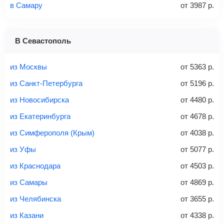
в Самару
от
3987
р.
1 место
2 места
3 места
В Севастополь
Найти билеты с багажом
из Москвы
от
5363
р.
из Санкт-Петербурга
от
5196
р.
из Новосибирска
от
4480
р.
Вес багажа
из Екатеринбурга
от
4678
р.
из Симферополя (Крым)
от
4038
р.
из Уфы
от
5077
р.
20-23 кг
30 кг
40 кг
из Краснодара
от
4503
р.
Найти билеты с багажом
из Самары
от
4869
р.
из Челябинска
от
3655
р.
*При необходимости багаж оплачивается отдельно при
из Казани
от
4338
р.
регистрации на рейс, в среднем
50 Euro
за место. Как