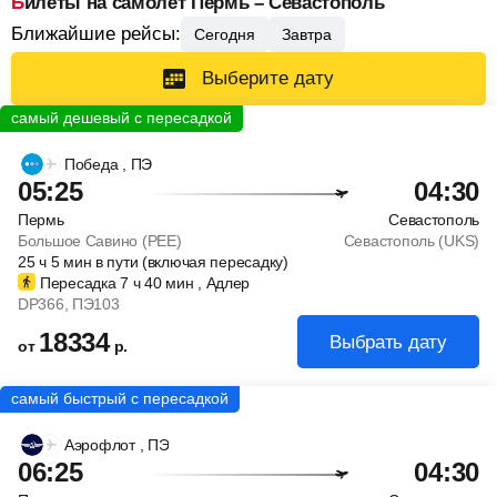
Билеты на самолет Пермь – Севастополь
Ближайшие рейсы:
Сегодня
Завтра
Выберите дату
Победа
, ПЭ
05:25
04:30
Пермь
Севастополь
Большое Савино (PEE)
Севастополь (UKS)
25
ч
5
мин
в пути (включая пересадку)
Пересадка 7
ч
40
мин
, Адлер
DP366
, ПЭ103
18334
Выбрать дату
от
р.
Аэрофлот
, ПЭ
06:25
04:30