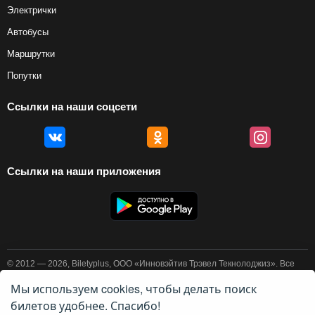
Электрички
Автобусы
Маршрутки
Попутки
Ссылки на наши соцсети
Ссылки на наши приложения
© 2012 — 2026, Biletyplus, ООО «Инновэйтив Трэвел Текнолоджиз». Все
права защищены. Покупка авиабилетов осуществляется пользователем
самостоятельно на сайтах партнеров, BiletyPlus не несет
Мы используем cookies, чтобы делать поиск
ответственности за любые платежные операции, совершаемые на этих
билетов удобнее. Спасибо!
сайтах. Конечная стоимость билета может изменяться в зависимости от