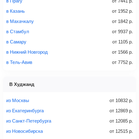
в Прагу
от
7441
р.
не более 23 кг – эконом-класс
в Казань
от
1952
р.
Стоимость авиабилетов зависит от выбранного тарифа:
в Махачкалу
от
1842
р.
С багажом
= ручная кладь + багаж
в Стамбул
от
9937
р.
Без багажа
= ручная кладь*
в Самару
от
1105
р.
Количество багажа
в Нижний Новгород
от
1566
р.
в Тель-Авив
от
7752
р.
1 место
2 места
3 места
В Худжанд
Найти билеты с багажом
из Москвы
от
10832
р.
из Екатеринбурга
от
12869
р.
из Санкт-Петербурга
от
12085
р.
Вес багажа
из Новосибирска
от
12515
р.