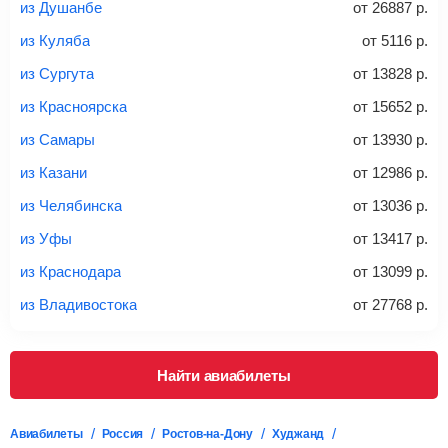
из Душанбе
от
26887
р.
из Куляба
от
5116
р.
20-23 кг
30 кг
40 кг
из Сургута
от
13828
р.
Найти билеты с багажом
из Красноярска
от
15652
р.
из Самары
от
13930
р.
*При необходимости багаж оплачивается отдельно при
из Казани
от
12986
р.
регистрации на рейс, в среднем
50 Euro
за место. Как
правило, сразу купить билет с багажом дешевле, чем
из Челябинска
от
13036
р.
дополнительно оплачивать его в аэропорту.
из Уфы
от
13417
р.
Важно:
При покупке билета рекомендуем внимательно
проверять на официальном сайте продавца, включен ли
из Краснодара
от
13099
р.
багаж в стоимость.
из Владивостока
от
27768
р.
Подробная информация о перевозке багажа и его габаритах
Найти авиабилеты
Авиабилеты
Россия
Ростов-на-Дону
Худжанд