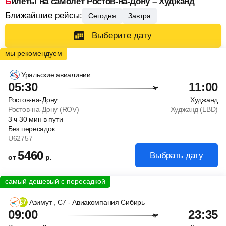
Билеты на самолет Ростов-на-Дону – Худжанд
Ближайшие рейсы:
Сегодня
Завтра
Выберите дату
Уральские авиалинии
05:30
11:00
Ростов-на-Дону
Худжанд
Ростов-на-Дону (ROV)
Худжанд (LBD)
3
ч
30
мин
в пути
Без пересадок
U62757
5460
Выбрать дату
от
р.
Азимут
, С7 - Авиакомпания Сибирь
09:00
23:35