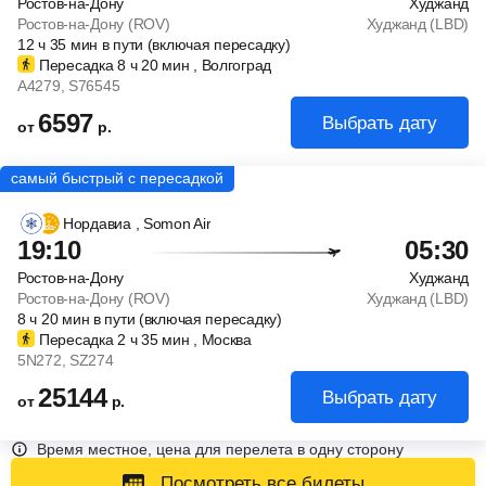
Ростов-на-Дону
Худжанд
Ростов-на-Дону (ROV)
Худжанд (LBD)
12
ч
35
мин
в пути (включая пересадку)
Пересадка 8
ч
20
мин
, Волгоград
A4279
, S76545
6597
Выбрать дату
от
р.
Нордавиа
, Somon Air
19:10
05:30
Ростов-на-Дону
Худжанд
Ростов-на-Дону (ROV)
Худжанд (LBD)
8
ч
20
мин
в пути (включая пересадку)
Пересадка 2
ч
35
мин
, Москва
5N272
, SZ274
25144
Выбрать дату
от
р.
Время местное, цена для перелета в одну сторону
Посмотреть все билеты