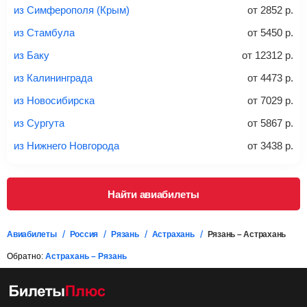
Найти билеты с багажом
из Симферополя (Крым)
от
2852
р.
из Стамбула
от
5450
р.
*При необходимости багаж оплачивается отдельно при
из Баку
от
12312
р.
регистрации на рейс, в среднем
50 Euro
за место. Как
правило, сразу купить билет с багажом дешевле, чем
из Калининграда
от
4473
р.
дополнительно оплачивать его в аэропорту.
из Новосибирска
от
7029
р.
Важно:
При покупке билета рекомендуем внимательно
проверять на официальном сайте продавца, включен ли
из Сургута
от
5867
р.
багаж в стоимость.
из Нижнего Новгорода
от
3438
р.
Подробная информация о перевозке багажа и его габаритах
Найти авиабилеты
Авиабилеты
Россия
Рязань
Астрахань
Рязань – Астрахань
Обратно:
Астрахань – Рязань