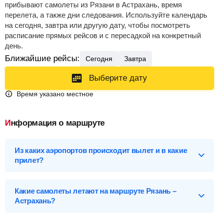
прибывают самолеты из Рязани в Астрахань, время
перелета, а также дни следования. Используйте календарь
на сегодня, завтра или другую дату, чтобы посмотреть
расписание прямых рейсов и с пересадкой на конкретный
день.
Ближайшие рейсы:
Сегодня
Завтра
Выберите дату
Время указано местное
Информация о маршруте
Из каких аэропортов происходит вылет и в какие
прилет?
Выберите нужный аэропорт вылета, чтобы посмотреть
подробное расписание вылетов и прилетов.
Какие самолеты летают на маршруте Рязань –
Астрахань?
Рязань (RZN), Россия
Список самолетов, выполняющих рейсы в Астрахань: