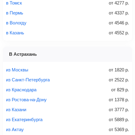
в Томск
от
4277
р.
Без багажа
= ручная кладь*
в Пермь
от
4337
р.
Количество багажа
в Вологду
от
4546
р.
в Казань
от
4552
р.
1 место
2 места
3 места
В Астрахань
Найти билеты с багажом
из Москвы
от
1820
р.
из Санкт-Петербурга
от
2522
р.
из Краснодара
от
829
р.
Вес багажа
из Ростова-на-Дону
от
1378
р.
из Казани
от
3777
р.
из Екатеринбурга
от
5889
р.
20-23 кг
30 кг
40 кг
из Актау
от
5369
р.