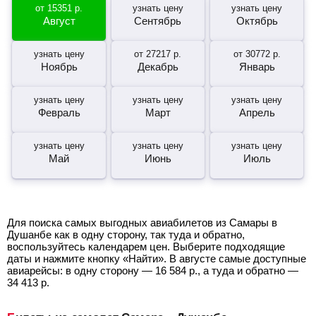
от
15351
р.
узнать цену
узнать цену
Август
Сентябрь
Октябрь
узнать цену
от
27217
р.
от
30772
р.
Ноябрь
Декабрь
Январь
узнать цену
узнать цену
узнать цену
Февраль
Март
Апрель
узнать цену
узнать цену
узнать цену
Май
Июнь
Июль
Для поиска самых выгодных авиабилетов из Самары в
Душанбе как в одну сторону, так туда и обратно,
воспользуйтесь календарем цен. Выберите подходящие
даты и нажмите кнопку «Найти». В августе самые доступные
авиарейсы: в одну сторону —
16 584
р.
, а туда и обратно —
34 413
р.