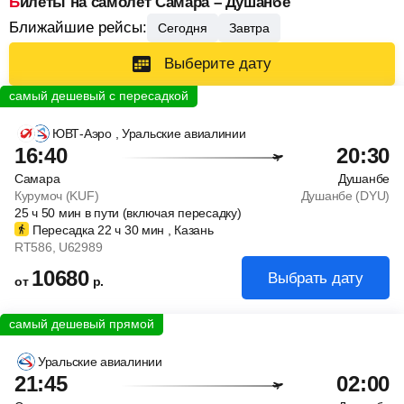
Билеты на самолет Самара – Душанбе
Ближайшие рейсы:
Сегодня
Завтра
Выберите дату
ЮВТ-Аэро
, Уральские авиалинии
16:40
20:30
Самара
Душанбе
Курумоч (KUF)
Душанбе (DYU)
25
ч
50
мин
в пути (включая пересадку)
Пересадка 22
ч
30
мин
, Казань
RT586
, U62989
10680
Выбрать дату
от
р.
Уральские авиалинии
21:45
02:00