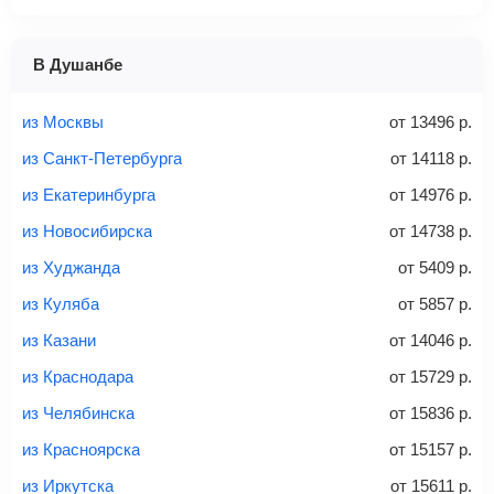
1 место
2 места
3 места
В Душанбе
Найти билеты с багажом
из Москвы
от
13496
р.
из Санкт-Петербурга
от
14118
р.
из Екатеринбурга
от
14976
р.
Вес багажа
из Новосибирска
от
14738
р.
из Худжанда
от
5409
р.
из Куляба
от
5857
р.
20-23 кг
30 кг
40 кг
из Казани
от
14046
р.
Найти билеты с багажом
из Краснодара
от
15729
р.
из Челябинска
от
15836
р.
*При необходимости багаж оплачивается отдельно при
из Красноярска
от
15157
р.
регистрации на рейс, в среднем
50 Euro
за место. Как
правило, сразу купить билет с багажом дешевле, чем
из Иркутска
от
15611
р.