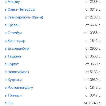
и контактные данные, внимательно все перепроверьте
в Москву
от
2139
р.
Советы как сэкономить на покупке билета
и затем оплатите билет одним из перечисленных
в Санкт-Петербург
от
3349
р.
способов: через интернет-банк, банковской картой,
электронными деньгами или наличными в салонах
в Симферополь (Крым)
от
2138
р.
связи «Связной» или «Евросеть».
в Ереван
от
6637
р.
Это все
— после оплаты в течение 10 минут к вам на
email придет электронный билет с данными о вашем
в Стамбул
от
10355
р.
перелете. Его нужно распечатать и взять с собой в
в Краснодар
от
1842
р.
аэропорт. Для посадки потребуется только паспорт.
Багаж
— это крупные предметы, сдаваемые в
в Екатеринбург
от
2900
р.
багажное отделение самолета.
Найти билеты
в Ташкент
от
9558
р.
не более 23 кг – эконом-класс
в Сургут
от
3660
р.
Стоимость авиабилетов зависит от выбранного тарифа:
в Новосибирск
от
5183
р.
С багажом
= ручная кладь + багаж
в Худжанд
от
13930
р.
Без багажа
= ручная кладь*
в Ростов-на-Дону
от
1842
р.
Количество багажа
в Тбилиси
от
9947
р.
в Ош
от
11743
р.