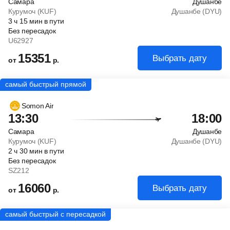
Самара
Душанбе
Курумоч (KUF)
Душанбе (DYU)
3
ч
15
мин
в пути
Без пересадок
U62927
15351
Выбрать дату
от
р.
Somon Air
13:30
18:00
Самара
Душанбе
Курумоч (KUF)
Душанбе (DYU)
2
ч
30
мин
в пути
Без пересадок
SZ212
16060
Выбрать дату
от
р.