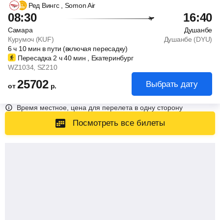
Ред Вингс
, Somon Air
08:30
16:40
Самара
Душанбе
Курумоч (KUF)
Душанбе (DYU)
6
ч
10
мин
в пути (включая пересадку)
Пересадка 2
ч
40
мин
, Екатеринбург
WZ1034
, SZ210
25702
Выбрать дату
от
р.
Время местное, цена для перелета в одну сторону
Посмотреть все билеты