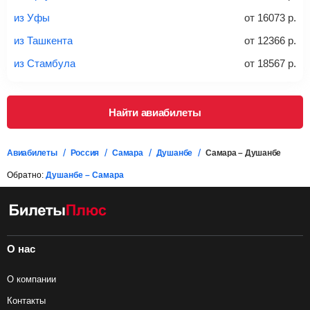
дополнительно оплачивать его в аэропорту.
из Уфы
от
16073
р.
Важно:
При покупке билета рекомендуем внимательно
проверять на официальном сайте продавца, включен ли
из Ташкента
от
12366
р.
багаж в стоимость.
из Стамбула
от
18567
р.
Подробная информация о перевозке багажа и его габаритах
Найти авиабилеты
Авиабилеты
Россия
Самара
Душанбе
Самара – Душанбе
Обратно:
Душанбе – Самара
О нас
О компании
Контакты