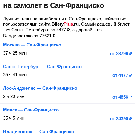
на самолет в Сан-Франциско
Лучшие цены на авиабилеты в Сан-Франциско, найденные
пользователями сайта
Bilety
Plus
.ru
. Самый дешевый билет
- из Санкт-Петербурга за
4477
₽
, а дорогой – из
Владивостока за
77621
₽
.
Москва — Сан-Франциско
37 ч 25 мин
от
23796
₽
Санкт-Петербург — Сан-Франциско
25 ч 41 мин
от
4477
₽
Лос-Анджелес — Сан-Франциско
2 ч 29 мин
от
4856
₽
Минск — Сан-Франциско
35 ч 5 мин
от
34390
₽
Владивосток — Сан-Франциско