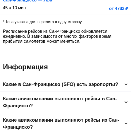
45 ч 10 мин
от
4782
₽
*Цена указана для перелета в одну сторону.
Расписание рейсов из Сан-Франциско обновляется
ежедневно. В зависимости от многих факторов время
прибытия самолетов может меняться.
Информация
Какие в Сан-Франциско (SFO) есть аэропорты?
Город Сан-Франциско обслуживает один аэропорт. Аэропорт
Какие авиакомпании выполняют рейсы в Сан-
Сан-Франциско каждый день принимает несколько десятков
прямых рейсов, совершается множество стыковочных и
Франциско?
пересадочных авиаперелетов. Ввиду плотного графика авиа
движения возможны частые изменения в расписании вылета
Прямые рейсы в Сан-Франциско выполняет 44
и прилета.
Какие авиакомпании выполняют рейсы из Сан-
авиакомпаний. Самые популярные: SkyUp (Скайап) (PQ) ,
Уральские авиалинии (U6) , Wizz Air UK (W9).
Франциско?