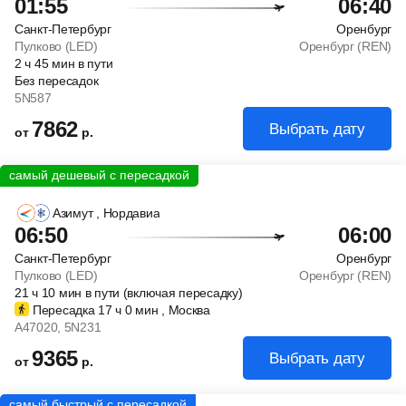
01:55
06:40
Санкт-Петербург
Оренбург
Пулково (LED)
Оренбург (REN)
2
ч
45
мин
в пути
Без пересадок
5N587
7862
Выбрать дату
от
р.
Азимут
, Нордавиа
06:50
06:00
Санкт-Петербург
Оренбург
Пулково (LED)
Оренбург (REN)
21
ч
10
мин
в пути (включая пересадку)
Пересадка 17
ч
0
мин
, Москва
A47020
, 5N231
9365
Выбрать дату
от
р.