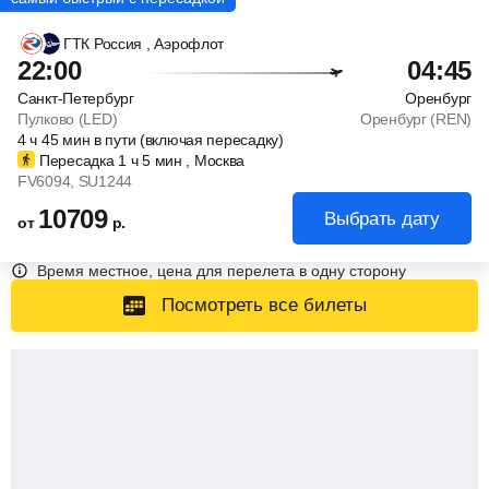
ГТК Россия
, Аэрофлот
22:00
04:45
Санкт-Петербург
Оренбург
Пулково (LED)
Оренбург (REN)
4
ч
45
мин
в пути (включая пересадку)
Пересадка 1
ч
5
мин
, Москва
FV6094
, SU1244
10709
Выбрать дату
от
р.
Время местное, цена для перелета в одну сторону
Посмотреть все билеты