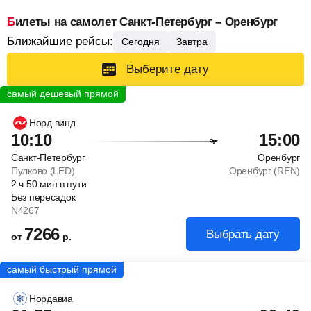
Билеты на самолет Санкт-Петербург – Оренбург
Ближайшие рейсы:
Сегодня
Завтра
Выберите дату
Норд винд
10:10
15:00
Санкт-Петербург
Оренбург
Пулково (LED)
Оренбург (REN)
2
ч
50
мин
в пути
Без пересадок
N4267
7266
Выбрать дату
от
р.
Нордавиа