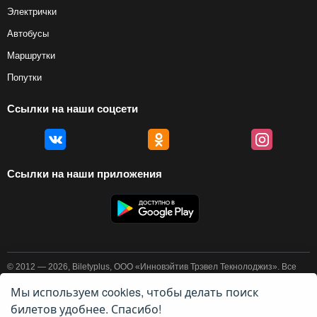
Электрички
Автобусы
Маршрутки
Попутки
Ссылки на наши соцсети
Ссылки на наши приложения
© 2012 — 2026, Biletyplus, ООО «Инновэйтив Трэвел Текнолоджиз». Все
права защищены. Покупка авиабилетов осуществляется пользователем
самостоятельно на сайтах партнеров, BiletyPlus не несет
Мы используем cookies, чтобы делать поиск
ответственности за любые платежные операции, совершаемые на этих
билетов удобнее. Спасибо!
сайтах. Конечная стоимость билета может изменяться в зависимости от