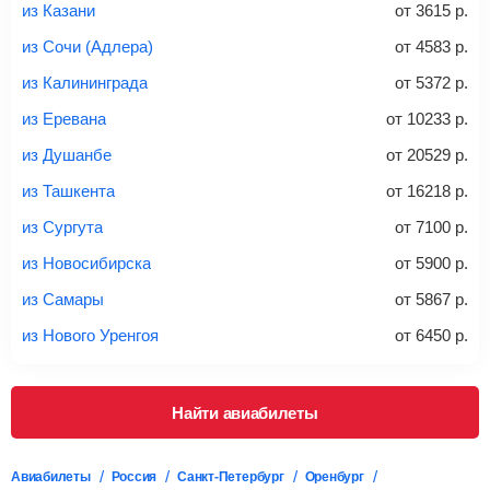
из Казани
от
3615
р.
из Сочи (Адлера)
от
4583
р.
20-23 кг
30 кг
40 кг
из Калининграда
от
5372
р.
Найти билеты с багажом
из Еревана
от
10233
р.
из Душанбе
от
20529
р.
*При необходимости багаж оплачивается отдельно при
из Ташкента
от
16218
р.
регистрации на рейс, в среднем
50 Euro
за место. Как
правило, сразу купить билет с багажом дешевле, чем
из Сургута
от
7100
р.
дополнительно оплачивать его в аэропорту.
из Новосибирска
от
5900
р.
Важно:
При покупке билета рекомендуем внимательно
проверять на официальном сайте продавца, включен ли
из Самары
от
5867
р.
багаж в стоимость.
из Нового Уренгоя
от
6450
р.
Подробная информация о перевозке багажа и его габаритах
Найти авиабилеты
Авиабилеты
Россия
Санкт-Петербург
Оренбург