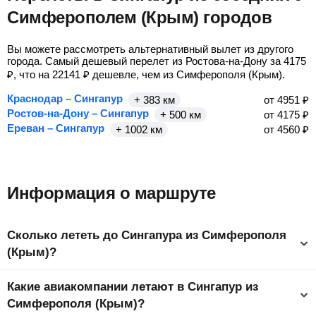
Симферополем (Крым) городов
Вы можете рассмотреть альтернативный вылет из другого
города. Самый дешевый перелет из Ростова-на-Дону за
4175
₽
, что на
22141
₽
дешевле, чем из Симферополя (Крым).
Краснодар – Сингапур
+ 383 км
от
4951
₽
Ростов-на-Дону – Сингапур
+ 500 км
от
4175
₽
Ереван – Сингапур
+ 1002 км
от
4560
₽
Информация о маршруте
Сколько лететь до Сингапура из Симферополя
(Крым)?
Время полета из Симферополя (Крым) в Сингапур
Какие авиакомпании летают в Сингапур из
составляет 19 ч до столицы страны Сингапур.
Симферополя (Крым)?