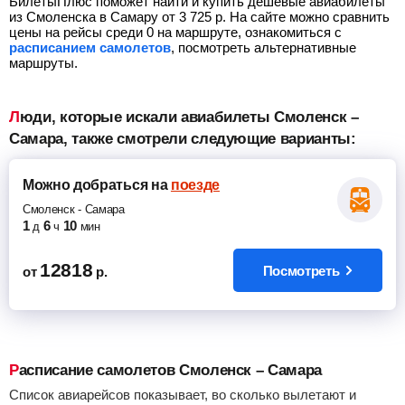
БилетыПлюс поможет найти и купить дешевые авиабилеты
из Смоленска в Самару от
3 725
р.
На сайте можно сравнить
цены на рейсы среди 0 на маршруте, ознакомиться с
расписанием самолетов
, посмотреть альтернативные
маршруты.
Люди, которые искали авиабилеты Смоленск –
Самара, также смотрели следующие варианты:
Можно добраться
на
поезде
Смоленск
-
Самара
1
6
10
д
ч
мин
12818
Посмотреть
от
р.
Расписание самолетов Смоленск – Самара
Список авиарейсов показывает, во сколько вылетают и