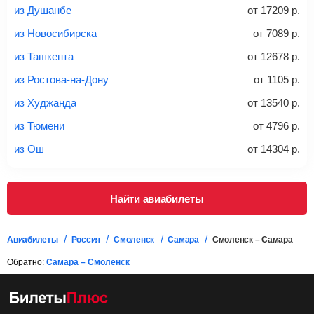
Найти билеты с багажом
из Душанбе
от
17209
р.
из Новосибирска
от
7089
р.
*При необходимости багаж оплачивается отдельно при
из Ташкента
от
12678
р.
регистрации на рейс, в среднем
50 Euro
за место. Как
правило, сразу купить билет с багажом дешевле, чем
из Ростова-на-Дону
от
1105
р.
дополнительно оплачивать его в аэропорту.
из Худжанда
от
13540
р.
Важно:
При покупке билета рекомендуем внимательно
проверять на официальном сайте продавца, включен ли
из Тюмени
от
4796
р.
багаж в стоимость.
из Ош
от
14304
р.
Подробная информация о перевозке багажа и его габаритах
Найти авиабилеты
Авиабилеты
Россия
Смоленск
Самара
Смоленск – Самара
Обратно:
Самара – Смоленск