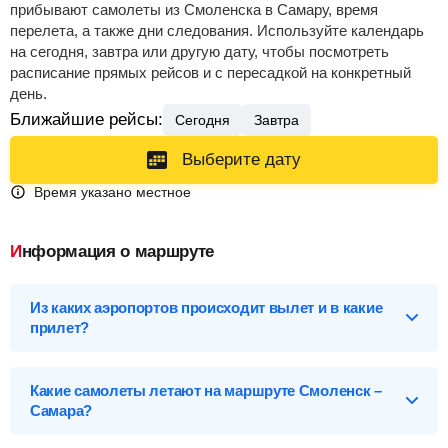
прибывают самолеты из Смоленска в Самару, время
перелета, а также дни следования. Используйте календарь
на сегодня, завтра или другую дату, чтобы посмотреть
расписание прямых рейсов и с пересадкой на конкретный
день.
Ближайшие рейсы:
Сегодня
Завтра
Выберите дату
Время указано местное
Информация о маршруте
Из каких аэропортов происходит вылет и в какие
прилет?
Выберите нужный аэропорт вылета, чтобы посмотреть
подробное расписание вылетов и прилетов.
Какие самолеты летают на маршруте Смоленск –
Самара?
Смоленск (LNX), Россия
Список самолетов, выполняющих рейсы в Самару: