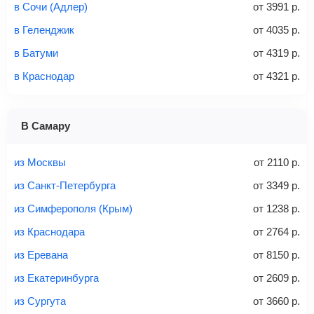
в Сочи (Адлер)
от
3991
р.
Без багажа
= ручная кладь*
в Геленджик
от
4035
р.
Количество багажа
в Батуми
от
4319
р.
в Краснодар
от
4321
р.
1 место
2 места
3 места
В Самару
Найти билеты с багажом
из Москвы
от
2110
р.
из Санкт-Петербурга
от
3349
р.
из Симферополя (Крым)
от
1238
р.
Вес багажа
из Краснодара
от
2764
р.
из Еревана
от
8150
р.
из Екатеринбурга
от
2609
р.
20-23 кг
30 кг
40 кг
из Сургута
от
3660
р.