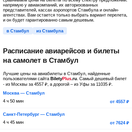
напрямую у авиакомпаний, их авторизованных
представителей, кассах аэропортов Стамбула и онлайн-
агентствах. Вам остается только выбрать вариант перелета,
и он будет гарантированно самым дешевым.
в Стамбул
из Стамбула
Расписание авиарейсов и билеты
на самолет в Стамбул
Лучшие цены на авиабилеты в Стамбул, найденные
пользователями сайта
Bilety
Plus
.ru
. Самый дешевый билет
- из Москвы за
4557
₽
, а дорогой – из Уфы за
11035
₽
.
Москва — Стамбул
4 ч 50 мин
от
4557
₽
Санкт-Петербург — Стамбул
4 ч 45 мин
от
7624
₽