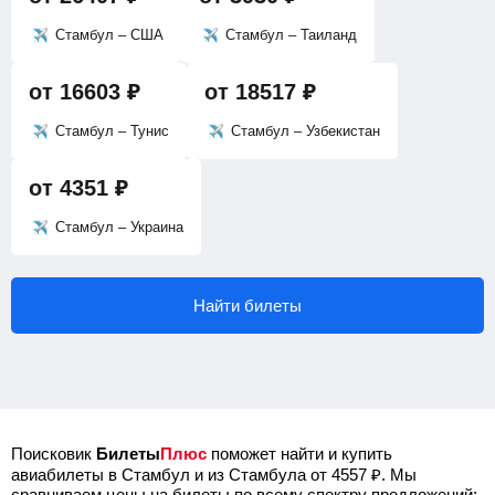
Стамбул – США
Стамбул – Таиланд
от
16603
₽
от
18517
₽
Стамбул – Тунис
Стамбул – Узбекистан
от
4351
₽
Стамбул – Украина
Найти билеты
Поисковик
Билеты
Плюс
поможет найти и купить
авиабилеты в Стамбул и из Стамбула от
4557
₽
.
Мы
сравниваем цены на билеты по всему спектру предложений: