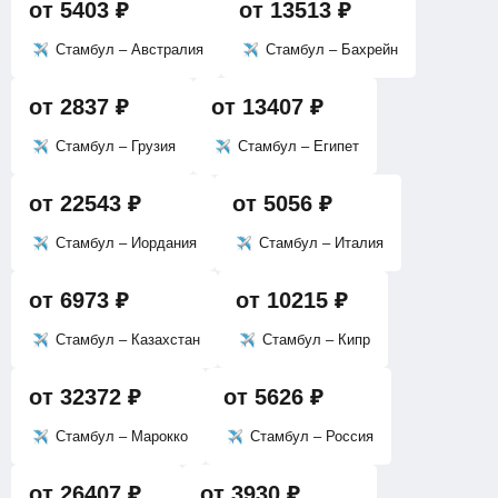
от
5403
₽
от
13513
₽
Стамбул – Австралия
Стамбул – Бахрейн
от
2837
₽
от
13407
₽
Стамбул – Грузия
Стамбул – Египет
от
22543
₽
от
5056
₽
Стамбул – Иордания
Стамбул – Италия
от
6973
₽
от
10215
₽
Стамбул – Казахстан
Стамбул – Кипр
от
32372
₽
от
5626
₽
Стамбул – Марокко
Стамбул – Россия
от
26407
₽
от
3930
₽